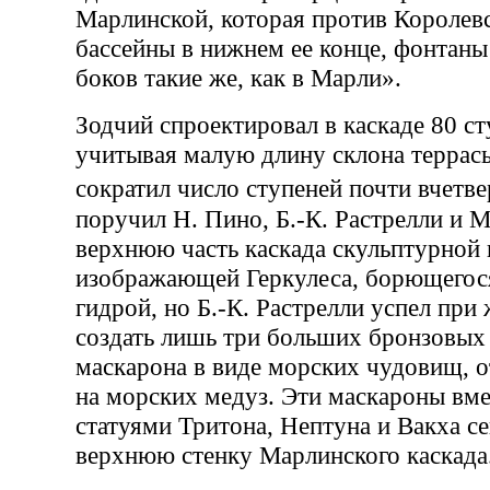
Марлинской, которая против Королевск
бассейны в нижнем ее конце, фонтаны
боков такие же, как в Марли».
Зодчий спроектировал в каскаде 80 ст
учитывая малую длину склона террасы
сократил число ступеней почти вчетв
поручил Н. Пино, Б.-К. Растрелли и М
верхнюю часть каскада скульптурной
изображающей Геркулеса, борющегося
гидрой, но Б.-К. Растрелли успел при
создать лишь три больших бронзовых
маскарона в виде морских чудовищ, 
на морских медуз. Эти маскароны вм
статуями Тритона, Нептуна и Вакха с
верхнюю стенку Марлинского каскада