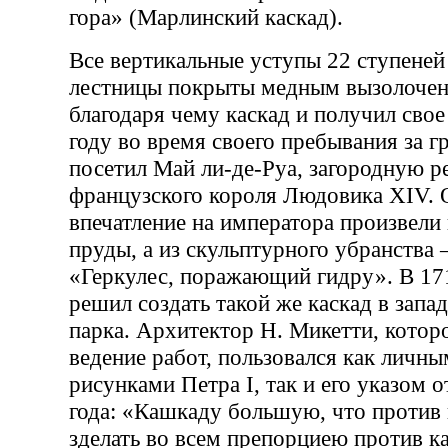
гора» (Марлинский каскад).
Все вертикальные уступы 22 ступене
лестницы покрыты медным вызолочен
благодаря чему каскад и получил свое
году во время своего пребывания за г
посетил Май ли-де-Руа, загородную 
французского короля Людовика XIV. 
впечатление на императора произвели
пруды, а из скульптурного убранства 
«Геркулес, поражающий гидру». В 17
решил создать такой же каскад в запа
парка. Архитектор Н. Микетти, котор
ведение работ, пользовался как личн
рисунками Петра I, так и его указом о
года: «Кашкаду большую, что против 
зделать во всем препорциею против к