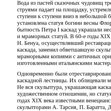
Вода из пастей сказочных чудовищ 
струями падает на площадку, устремля
ступени к ступени вниз в небольшой б
установлена статуя богини весны Фло
бытность Петра I каскад украшали не
и мраморных статуй. В 60-е годы XIX
Н. Бенуа, осуществлявший реставра
каскада, заменил обветшавшую скуль
мраморными копиями с античных ори
изготовленными итальянскими мастер
Одновременно были отреставрирован
каскадной лестницы. Их облицевали 
Не вся скульптура, украшающая каска
художественном отношении, но статуи
годах XIX века известными венециан
скульпторами А. Тарсия, П. Баратта, Д