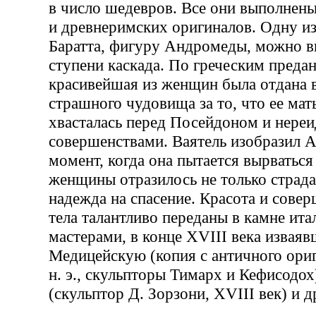
в число шедевров. Все они выполнены
и древнеримских оригиналов. Одну и
Баратта, фигуру Андромеды, можно в
ступени каскада. По греческим предан
красивейшая из женщин была отдана в
страшного чудовища за то, что ее мат
хвасталась перед Посейдоном и нере
совершенствами. Ваятель изобразил 
момент, когда она пытается вырваться 
женщины отразилось не только страда
надежда на спасение. Красота и сове
тела талантливо переданы в камне ит
мастерами, в конце XVIII века извая
Медицейскую (копия с античного ориги
н. э., скульпторы Тимарх и Кефисодох
(скульптор Д. Зорзони, XVIII век) и д