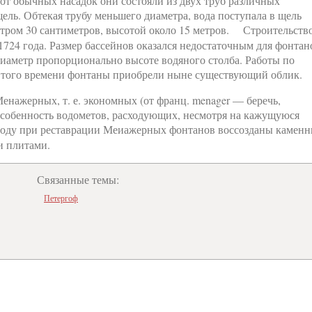
от обычных насадок они состояли из двух труб различных
ель. Обтекая трубу меньшего диаметра, вода поступала в щель
етром 30 сантиметров, высотой около 15 метров. Строительств
1724 года. Размер бассейнов оказался недостаточным для фонтан
диаметр пропорционально высоте водяного столба. Работы по
 с того времени фонтаны приобрели ныне существующий облик.
нажерных, т. е. экономных (от франц. menager — беречь,
особенность водометов, расходующих, несмотря на кажущуюся
году при реставрации Меиажерных фонтанов воссозданы камен
и плитами.
Связанные темы:
Петергоф