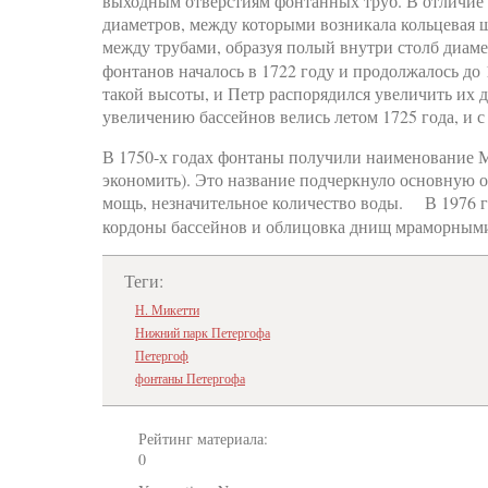
выходным отверстиям фонтанных труб. В отличие 
диаметров, между которыми возникала кольцевая щ
между трубами, образуя полый внутри столб диам
фонтанов началось в 1722 году и продолжалось до 
такой высоты, и Петр распорядился увеличить их 
увеличению бассейнов велись летом 1725 года, и
В 1750-х годах фонтаны получили наименование Ме
экономить). Это название подчеркнуло основную 
мощь, незначительное количество воды. В 1976 
кордоны бассейнов и облицовка днищ мраморным
Теги:
Н. Микетти
Нижний парк Петергофа
Петергоф
фонтаны Петергофа
Рейтинг материала:
0