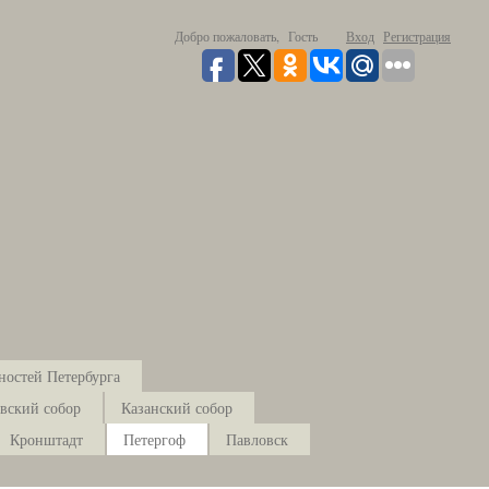
Добро пожаловать,
Гость
Вход
Регистрация
ностей Петербурга
вский собор
Казанский собор
Кронштадт
Петергоф
Павловск