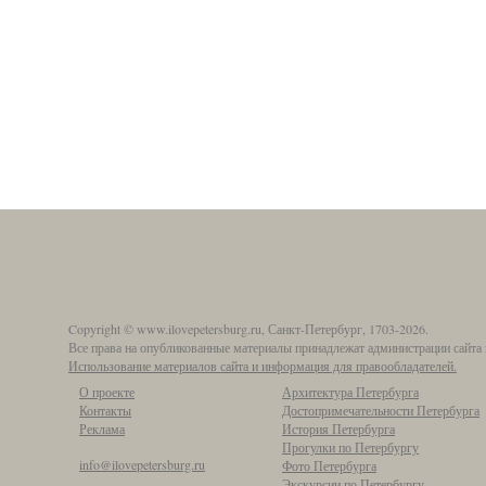
Copyright © www.ilovepetersburg.ru, Санкт-Петербург, 1703-2026.
Все права на опубликованные материалы принадлежат администрации сайта 
Использование материалов сайта и информация для правообладателей.
О проекте
Архитектура Петербурга
Контакты
Достопримечательности Петербурга
Реклама
История Петербурга
Прогулки по Петербургу
info@ilovepetersburg.ru
Фото Петербурга
Экскурсии по Петербургу