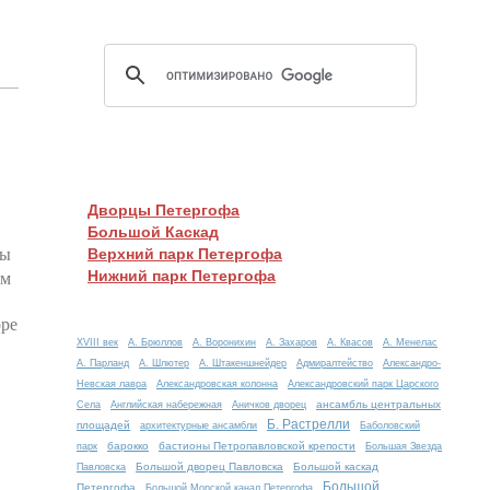
Дворцы Петергофа
Большой Каскад
ны
Верхний парк Петергофа
ом
Нижний парк Петергофа
оре
XVIII век
А. Брюллов
А. Воронихин
А. Захаров
А. Квасов
А. Менелас
А. Парланд
А. Шлютер
А. Штакеншнейдер
Адмиралтейство
Александро-
Невская лавра
Александровская колонна
Александровский парк Царского
ансамбль центральных
Села
Английская набережная
Аничков дворец
Б. Растрелли
площадей
архитектурные ансамбли
Баболовский
барокко
бастионы Петропавловской крепости
парк
Большая Звезда
Большой дворец Павловска
Большой каскад
Павловска
Большой
Петергофа
Большой Морской канал Петергофа