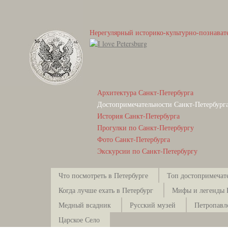
Нерегулярный историко-культурно-познават
Архитектура Санкт-Петербурга
Достопримечательности Санкт-Петербург
История Санкт-Петербурга
Прогулки по Санкт-Петербургу
Фото Санкт-Петербурга
Экскурсии по Санкт-Петербургу
Что посмотреть в Петербурге
Топ достопримечат
Когда лучше ехать в Петербург
Мифы и легенды 
Медный всадник
Русский музей
Петропавл
Царское Село