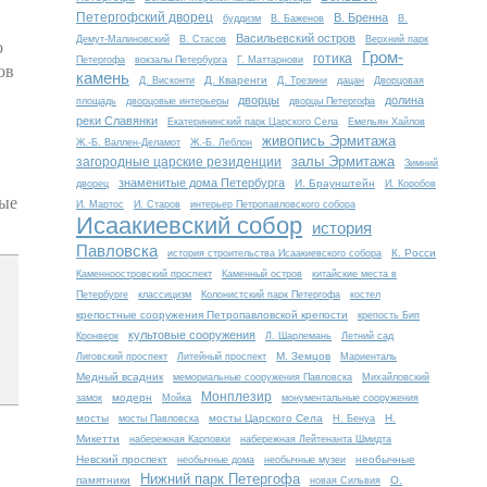
Петергофский дворец
В. Бренна
буддизм
В. Баженов
В.
Васильевский остров
Демут-Малиновский
В. Стасов
Верхний парк
о
Гром-
готика
Петергофа
вокзалы Петербурга
Г. Маттарнови
ов
камень
Д. Кваренги
Д. Висконти
Д. Трезини
дацан
Дворцовая
дворцы
долина
площадь
дворцовые интерьеры
дворцы Петергофа
реки Славянки
Екатерининский парк Царского Села
Емельян Хайлов
живопись Эрмитажа
Ж.-Б. Валлен-Деламот
Ж.-Б. Леблон
залы Эрмитажа
загородные царские резиденции
Зимний
знаменитые дома Петербурга
И. Браунштейн
дворец
И. Коробов
ные
И. Мартос
И. Старов
интерьер Петропавловского собора
Исаакиевский собор
история
Павловска
К. Росси
история строительства Исаакиевского собора
Каменноостровский проспект
Каменный остров
китайские места в
Петербурге
классицизм
Колонистский парк Петергофа
костел
крепостные сооружения Петропавловской крепости
крепость Бип
культовые сооружения
Кронверк
Л. Шарлемань
Летний сад
М. Земцов
Лиговский проспект
Литейный проспект
Мариенталь
Медный всадник
мемориальные сооружения Павловска
Михайловский
Монплезир
модерн
замок
Мойка
монументальные сооружения
мосты
мосты Царского Села
Н.
мосты Павловска
Н. Бенуа
Микетти
набережная Карповки
набережная Лейтенанта Шмидта
Невский проспект
необычные
необычные дома
необычные музеи
Нижний парк Петергофа
памятники
О.
новая Сильвия