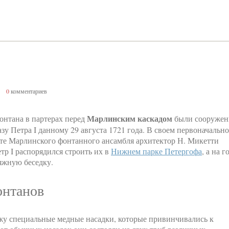
0
комментариев
Марлинским каскадом
онтана в партерах перед
были сооруже
азу Петра I данному 29 августа 1721 года. В своем первоначальн
те Марлинского фонтанного ансамбля архитектор Н. Микетти
етр I распорядился строить их в
Нижнем парке Петергофа
, а на г
яжную беседку.
онтанов
ежу специальные медные насадки, которые привинчивались к