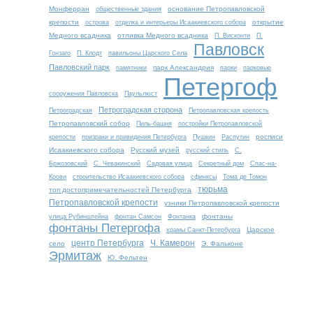
Монферран
основание Петропавловской
общественные здания
крепости
открытие
острова
отделка и интерьеры Исаакиевского собора
Медного всадника
отливка Медного всадника
П. Висконти
П.
Павловск
Гонзаго
П. Клодт
павильоны Царского Села
Павловский парк
парк Александрия
памятники
парки
парковые
Петергоф
сооружения Павловска
Паульлюст
Петроградская сторона
Петроградская
Петропавловская крепость
Петропавловский собор
Пиль-башня
постройки Петропавловской
росписи
крепости
призраки и привидения Петербурга
Пушкин
Распутин
Исаакиевского собора
Русский музей
русский стиль
С.
Бржозовский
С. Чевакинский
Садовая улица
Секретный дом
Спас-на-
Крови
строительство Исаакиевского собора
сфинксы
Тома де Томон
тюрьма
топ достопримечательностей Петербурга
Петропавловской крепости
узники Петропавловской крепости
фонтаны
улица Рубинштейна
фонтан Самсон
Фонтанка
фонтаны Петергофа
Царское
храмы Санкт-Петербурга
центр Петербурга
Ч. Камерон
село
Э. Фальконе
Эрмитаж
Ю. Фельтен