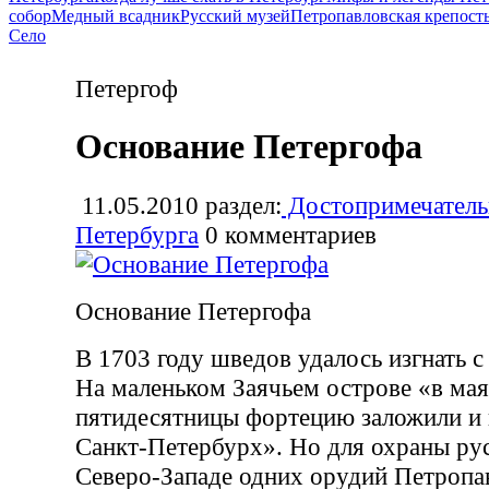
собор
Медный всадник
Русский музей
Петропавловская крепост
Село
Петергоф
Основание Петергофа
11.05.2010
раздел:
Достопримечатель
Петербурга
0
комментариев
Основание Петергофа
В 1703 году шведов удалось изгнать с
На маленьком Заячьем острове «в мая
пятидесятницы фортецию заложили и 
Санкт-Петербурх». Но для охраны рус
Северо-Западе одних орудий Петропа