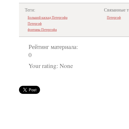
Теги:
Связанные т
Большой каскад Петергофа
Петергоф
Петергоф
фонтаны Петергофа
Рейтинг материала:
0
Your rating:
None