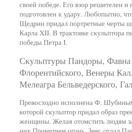
своей победе. Его взор решителен и 
подготовлен к удару. Любопытно, чт
Щедрин придал портретные черты ш
Карла XII. В трактовке скульптора п
победы Петра I.
Скульптуры Пандоры, Фавна
Флорентийского, Венеры Кал
Мелеагра Бельведерского, Га
Превосходно исполнена Ф. Шубиным
которой скульптор придал образ пр
женщины. Желая отомстить людям з
них Прометеем огонь, Зевс отдал Па