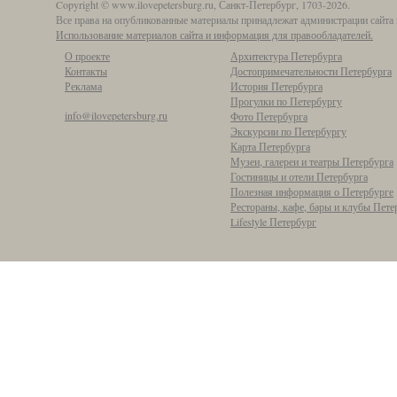
Copyright © www.ilovepetersburg.ru, Санкт-Петербург, 1703-2026.
Все права на опубликованные материалы принадлежат администрации сайта 
Использование материалов сайта и информация для правообладателей.
О проекте
Архитектура Петербурга
Контакты
Достопримечательности Петербурга
Реклама
История Петербурга
Прогулки по Петербургу
info@ilovepetersburg.ru
Фото Петербурга
Экскурсии по Петербургу
Карта Петербурга
Музеи, галереи и театры Петербурга
Гостиницы и отели Петербурга
Полезная информация о Петербурге
Рестораны, кафе, бары и клубы Пете
Lifestyle Петербург