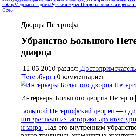
собор
Медный всадник
Русский музей
Петропавловская крепост
Село
Дворцы Петергофа
Убранство Большого Пет
дворца
12.05.2010
раздел:
Достопримечатель
Петербурга
0
комментариев
Интерьеры Большого дворца Петерго
Большой Петергофский дворец — оди
интереснейших историко-архитектурн
и мира.
Над его внутренним убранств
веков трудились знаменитые архитект