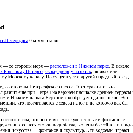
а
т-Петербурга
0
комментариев
их — со стороны моря —
расположен в Нижнем парке
. В начале
к Большому Петергофскому дворцу на яхтах
, шнявах или
му Морскому каналу. Но существует и другой парадный въезд.
у, со стороны Петергофского шоссе. Этот сравнительно
ыл разбит еще при Петре I на верхней площадке древней террасы 
ом и Нижним парком Верхний сад образует единое целое. Эта
метрии, что протягивается с севера на юг и на которую как бы
о сада.
состоит в том, что почти все его скульптурные и фонтанные
руженных со всех сторон водной гладью пяти бассейнов и прудо
дений искусства — фонтанов и скульптур. Эти водоемы играют