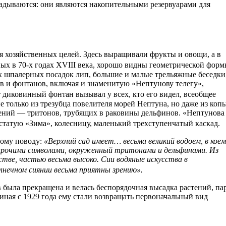
гадываются: они являются накопительными резервуарами для
я хозяйственных целей. Здесь выращивали фрукты и овощи, а в
х в 70-х годах XVIII века, хорошо видны геометрической фор
 шпалерных посадок лип, большие и малые трельяжные беседки
ов и фонтанов, включая и знаменитую «Нептунову телегу»,
диковинный фонтан вызывал у всех, кто его видел, всеобщее
 только из трезубца повелителя морей Нептуна, но даже из коп
ений — тритонов, трубящих в раковины дельфинов. «Нептунова
ю статую «Зима», колесницу, маленький трехступенчатый каска
тому поводу:
«Верхний сад имеет… весьма великий водоем, в коем
и прочими символами, окруженный тритонами и дельфинами. Из
стве, частью весьма высоко. Сии водяные искусства в
лнечном сиянии весьма приятны зрению».
в была прекращена и велась беспорядочная высадка растений, па
ная с 1929 года ему стали возвращать первоначальный вид