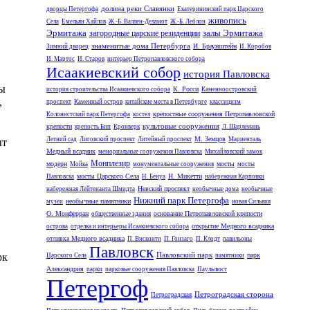
долина реки Славянки
дворцы Петергофа
Екатерининский парк Царского
живопись
Села
Емельян Хайлов
Ж.-Б. Валлен-Деламот
Ж.-Б. Леблон
Эрмитажа
залы Эрмитажа
загородные царские резиденции
знаменитые дома Петербурга
И. Браунштейн
Зимний дворец
И. Коробов
И. Мартос
И. Старов
интерьер Петропавловского собора
Исаакиевский собор
история Павловска
мы
К. Росси
история строительства Исаакиевского собора
Каменноостровский
,
проспект
Каменный остров
китайские места в Петербурге
классицизм
крепостные сооружения Петропавловской
Колонистский парк Петергофа
костел
культовые сооружения
крепости
крепость Бип
Кронверк
Л. Шарлемань
М. Земцов
Летний сад
Лиговский проспект
Литейный проспект
Мариенталь
ыт
Медный всадник
мемориальные сооружения Павловска
Михайловский замок
Монплезир
модерн
мосты
Мойка
монументальные сооружения
мосты
д.
мосты Царского Села
Н. Микетти
Павловска
Н. Бенуа
набережная Карповки
Невский проспект
набережная Лейтенанта Шмидта
необычные дома
необычные
Нижний парк Петергофа
необычные памятники
музеи
новая Сильвия
О. Монферран
основание Петропавловской крепости
общественные здания
открытие Медного всадника
острова
отделка и интерьеры Исаакиевского собора
отливка Медного всадника
П. Висконти
П. Гонзаго
П. Клодт
павильоны
Павловск
Павловский парк
парк
рк
Царского Села
памятники
Александрия
парки
парковые сооружения Павловска
Паульлюст
Петергоф
Петроградская сторона
Петроградская