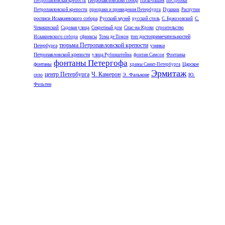
Петропавловский собор
Петропавловская крепость
Пиль-башня
постройки
Петропавловской крепости
призраки и привидения Петербурга
Пушкин
Распутин
росписи Исаакиевского собора
Русский музей
русский стиль
С. Бржозовский
С.
Чевакинский
Садовая улица
Секретный дом
Спас-на-Крови
строительство
топ достопримечательностей
Исаакиевского собора
сфинксы
Тома де Томон
тюрьма Петропавловской крепости
Петербурга
узники
Петропавловской крепости
улица Рубинштейна
фонтан Самсон
Фонтанка
фонтаны Петергофа
фонтаны
Царское
храмы Санкт-Петербурга
Эрмитаж
центр Петербурга
Ч. Камерон
село
Э. Фальконе
Ю.
Фельтен