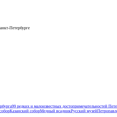
анкт-Петербурге
рбурга
99 редких и малоизвестных достопримечательностей Пете
собор
Казанский собор
Медный всадник
Русский музей
Петропавл