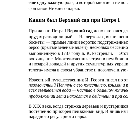
еще одну важную роль, о которой многие и не до
фонтанов Нижнего парка.
Каким был Верхний сад при Петре I
При жизни Петра I
Верхний сад
использовался дл
прудах разводили рыб. На чертежах, выполненны
боскеты — прямые линии коротко подстриженных
берсо (крытые зеленые аллеи), несколько бассейн
выполненную в 1737 году Б.-К. Растрелли. Этот 
восхищение. Многочисленные струи в нем били не
и ноздрей лошадей и других скульптурных украш
телега» имела в своем убранстве и позолоченну
Известный путешественник И. Георги писал по э
позолоченный Нептун с его колесницею, конями 
всех выливается вода — частью в большом количе
продолжении лета находятся в действии и при со
В XIX веке, когда стрижка деревьев и кустарнико
постепенно приобрел пейзажный вид. И лишь начи
парадного регулярного парка.