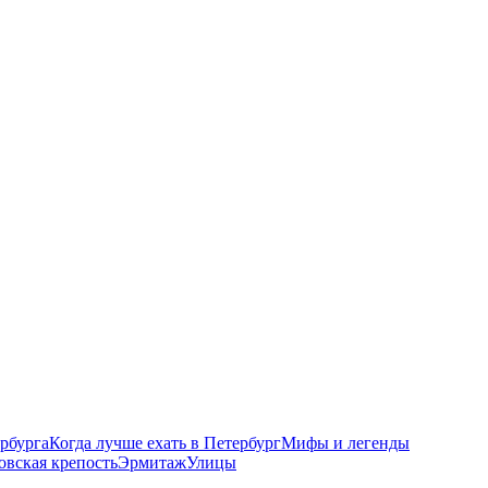
рбурга
Когда лучше ехать в Петербург
Мифы и легенды
овская крепость
Эрмитаж
Улицы