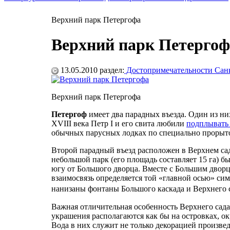
Верхний парк Петергофа
Верхний парк Петергоф
13.05.2010
раздел:
Достопримечательности Санк
Верхний парк Петергофа
Петергоф
имеет два парадных въезда. Один из н
XVIII века Петр I и его свита любили
подплывать 
обычных парусных лодках по специально прорыто
Второй парадный въезд расположен в Верхнем сад
небольшой парк (его площадь составляет 15 га) б
югу от Большого дворца. Вместе с Большим дворц
взаимосвязь определяется той «главной осью» сим
нанизаны фонтаны Большого каскада и Верхнег
Важная отличительная особенность Верхнего сада 
украшения располагаются как бы на островках, ок
Вода в них служит не только декорацией произве