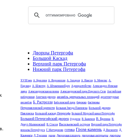
Дворцы Петергофа
Большой Каскад
Верхний парк Петергофа
Нижний парк Петергофа
XVIII век
А. Брюллов
А. Воронихин
А. Захаров
А. Квасов
А. Менелас
А.
Парланд
А. Шлютер
А. Штакеншнейдер
Адмиралтейство
Александро-Невская
лавра
Александровская колонна
Александровский парк Царского Села
Английская
к
ансамбль центральных площадей
набережная
Аничков дворец
архитектурные
Б. Растрелли
барокко
бастионы
ансамбли
Баболовский парк
Петропавловской крепости
Большой дворец
Большая Звезда Павловска
Павловска
Большой каскад Петергофа
Большой Морской канал Петергофа
Большой Петергофский дворец
В. Бренна
буддизм
В. Баженов
В.
Васильевский остров
Демут-Малиновский
В. Стасов
Верхний парк Петергофа
в.
Гром-камень
готика
Д.
вокзалы Петербурга
Г. Маттарнови
Д. Висконти
дворцы
Кваренги
Д. Трезини
дацан
Дворцовая площадь
дворцовые интерьеры