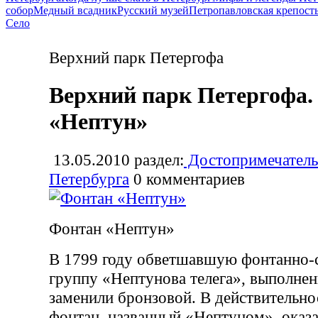
собор
Медный всадник
Русский музей
Петропавловская крепост
Село
Верхний парк Петергофа
Верхний парк Петергофа.
«Нептун»
13.05.2010
раздел:
Достопримечатель
Петербурга
0
комментариев
Фонтан «Нептун»
В 1799 году обветшавшую фонтанно-
группу «Нептунова телега», выполнен
заменили бронзовой. В действительн
фонтан, названный «Нептуном», оказ