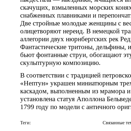
скачущих, взмыленных морских коня
снабженных плавниками и перепонча
Две стройные молодые женщины с вес
олицетворяют нереид. В немецкой тра
аллегории двух нюрнбергских рек Ред
Фантастические тритоны, дельфины, и
бьют фонтанные струи, обогащают э
скульптурную композицию.
В соответствии с традицией петровск
«Нептун» украшен миниатюрным тре
каскадом, выполненным из мрамора и 
установлена статуя Аполлона Бельведе
1799 году по модели с античного ориг
Теги:
Связанные те