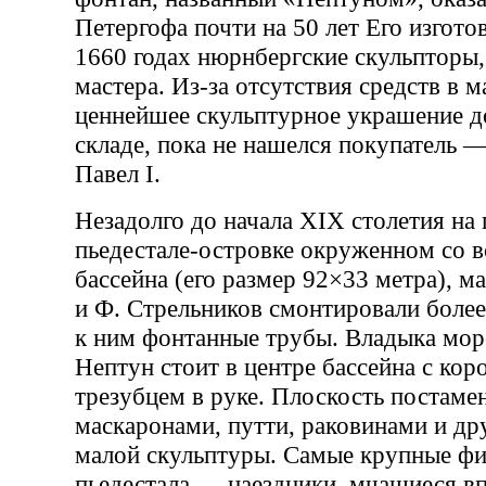
Петергофа почти на 50 лет Его изгото
1660 годах нюрнбергские скульпторы,
мастера. Из-за отсутствия средств в м
ценнейшее скульптурное украшение д
складе, пока не нашелся покупатель 
Павел I.
Незадолго до начала XIX столетия на
пьедестале-островке окруженном со в
бассейна (его размер 92×33 метра), м
и Ф. Стрельников смонтировали более
к ним фонтанные трубы. Владыка мор
Нептун стоит в центре бассейна с кор
трезубцем в руке. Плоскость постаме
маскаронами, путти, раковинами и д
малой скульптуры. Самые крупные фи
пьедестала — наездники, мчащиеся в