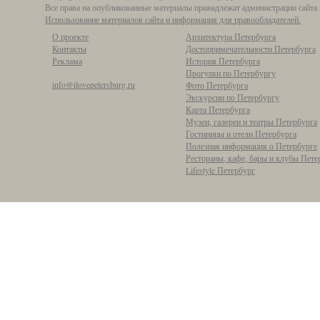
Все права на опубликованные материалы принадлежат администрации сайта 
Использование материалов сайта и информация для правообладателей.
О проекте
Архитектура Петербурга
Контакты
Достопримечательности Петербурга
Реклама
История Петербурга
Прогулки по Петербургу
info@ilovepetersburg.ru
Фото Петербурга
Экскурсии по Петербургу
Карта Петербурга
Музеи, галереи и театры Петербурга
Гостиницы и отели Петербурга
Полезная информация о Петербурге
Рестораны, кафе, бары и клубы Пете
Lifestyle Петербург