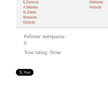
Б. Растрелли
Монплезир
Д. Кваренги
Петергоф
М. Земцов
Монплезир
Петергоф
Рейтинг материала:
0
Your rating:
None