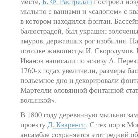
месте,
Б. Ф. Растрелли
построил нов
мыльню с ваннами и «салопом» с кв
в котором находился фонтан. Бассе
балюстрадой, был украшен золочен
амуров, державших рог изобилия. Н
потолке живописцы И. Скородумов, И
Иванов написали по эскизу А. Перез
1760-х годах увеличили, размеры ба
подъемное дно и декорировали фонт
Мартелли оловянной фонтанной ста
волынкой».
В 1800 году деревянную мыльню за
проекту
Д. Кваренги
. С тех пор в М
ансамбле сохраняется этот редкий о