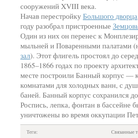
сооружений XVIII века.
Начав перестройку
Большого дворца
году разобрал пристроенные
Земцов
Один из них он перенес к Монплези
мыльней и Поваренными палатами 
зал
). Этот флигель простоял до сере
1865–1866 годах по проекту архитект
месте построили Банный корпус — 
комнатами для холодных ванн, с душ
баней. Банный корпус сохранился до
Роспись, лепка, фонтан в бассейне 
уничтожены во время оккупации Пе
Теги:
Связанные т