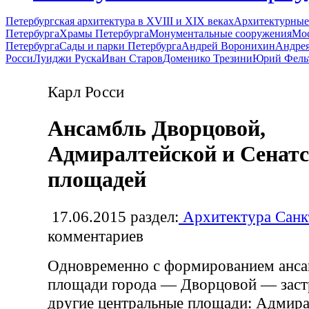
Петербургская архитектура в XVIII и XIX веках
Архитектурные
Петербурга
Храмы Петербурга
Монументальные сооружения
Мос
Петербурга
Сады и парки Петербурга
Андрей Воронихин
Андрея
Росси
Луиджи Руска
Иван Старов
Доменико Трезини
Юрий Фель
Карл Росси
Ансамбль Дворцовой,
Адмиралтейской и Сенат
площадей
17.06.2015
раздел:
Архитектура Санк
комментариев
Одновременно с формированием анса
площади города — Дворцовой — заст
другие центральные площади: Адмира