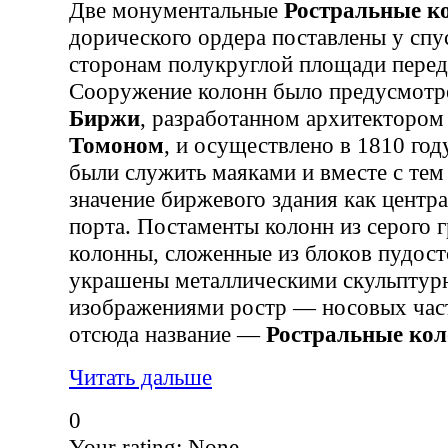
Две монументальные
Ростральные к
дорического ордера поставлены у спус
сторонам полукруглой площади пере
Сооружение колонн было предусмотре
Биржи
, разработанном архитекторо
Томоном
, и осуществлено в 1810 го
были служить маяками и вместе с тем
значение биржевого здания как центр
порта. Постаменты колонн из серого г
колонны, сложенные из блоков пудост
украшены металлическими скульпту
изображениями ростр — носовых част
отсюда название —
Ростральные ко
Читать дальше
0
Your rating:
None