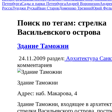
Петербурга
Сады и парки Петербурга
Андрей Воронихин
Андрея
Росси
Луиджи Руска
Иван Старов
Доменико Трезини
Юрий Фель
Поиск по тегам: стрелка
Васильевского острова
Здание Таможни
24.11.2009
раздел:
Архитектура Санк
комментариев
Здание Таможни
Адрес: наб. Макарова, 4
Здание Таможни, входящее в архитек
стрелки Васильевского острова, пост