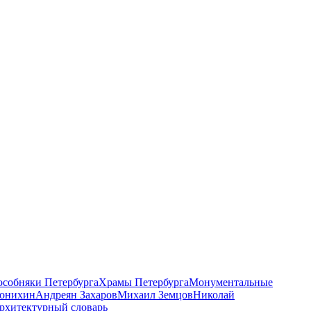
 особняки Петербурга
Храмы Петербурга
Монументальные
онихин
Андреян Захаров
Михаил Земцов
Николай
рхитектурный словарь