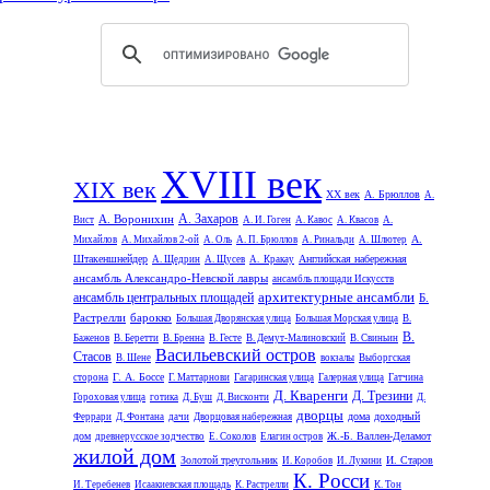
XVIII век
XIX век
XX век
А. Брюллов
А.
А. Захаров
А. Воронихин
Вист
А. И. Гоген
А. Кавос
А. Квасов
А.
А.
Михайлов
А. Михайлов 2-ой
А. Оль
А. П. Брюллов
А. Ринальди
А. Шлютер
Штакеншнейдер
Английская набережная
А. Щедрин
А. Щусев
А. Кракау
ансамбль Александро-Невской лавры
ансамбль площади Искусств
архитектурные ансамбли
ансамбль центральных площадей
Б.
Растрелли
барокко
Большая Дворянская улица
Большая Морская улица
В.
В.
Баженов
В. Беретти
В. Бренна
В. Гесте
В. Демут-Малиновский
В. Свиньин
Васильевский остров
Стасов
В. Шене
вокзалы
Выборгская
Г. А. Боссе
сторона
Г. Маттарнови
Гагаринская улица
Галерная улица
Гатчина
Д. Кваренги
Д. Трезини
Гороховая улица
готика
Д. Буш
Д. Висконти
Д.
дворцы
дома
доходный
Феррари
Д. Фонтана
дачи
Дворцовая набережная
дом
Ж.-Б. Валлен-Деламот
древнерусское зодчество
Е. Соколов
Елагин остров
жилой дом
Золотой треугольник
И. Старов
И. Коробов
И. Лукини
К. Росси
И. Теребенев
Исаакиевская площадь
К. Растрелли
К. Тон