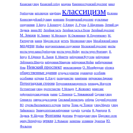
Казанская улица
Казанский собор
казармы
Каменноостровский проспект
канал
классицизм
Грибоедова
католицизм
кладбища
Коломна
культовые
Конногвардейский бульвар
конюшни
Кронверкский проспект
сооружения
Л. Руска
Летний сад
Л. Бенуа
Л. Бонштедт
Л. Кленце
Л. Шарлемань
Лидваль
линии ВО
Литейная часть
Литейная часть и Пески
Литейный проспект
М. Земцов
М.
М. Лялевич
М. Месмахер
М. Овсянников
М. Перетяткович
Расторгуев
манеж
Марсово поле
мечеть
Миллионная улица
Михайловский замок
модерн
Мойка
мосты
монументальные сооружения
Московский проспект
мосты через канал Грибоедова
мосты через Мойку
мосты через Фонтанку
Н.
Н. Львов
Бенуа
Н. Ефимов
Н. Микетти
набережная Кутузова
набережная
набережные
Лейтенанта Шмидта
набережная Макарова
набережная Мойки
Невский проспект
О. Монферран
неоклассицизм
Нева
обелиск
общественные здания
особняк
ограды и решетки
оранжерея
особняки
острова
петровское барокко
П. Клодт
палладианство
памятники
Петроградская сторона
площадь Искусств
Петропавловская крепость
ренессанс
Почтамтская улица
протестанство
Р. Мельцер
Р. Желязевич
С. Чевакинский
реформаторская церковь
рынки
С. Пименов
Садовая улица
соборы
Сенная пл.
скверы сады и парки
Смольный монастырь
Средний проспект
Тома де Томон
ВО
стрелка Васильевского острова
театры
улица Марата
улица
Чайковского
Университетская набережная
усадьба
усадьбы
Ф. Демерцов
Ф.
Фонтанка
Царское село
Лидваль
Ф. Шедрин
фонтаны
Фурштадская улица
церкви
Ю.
центр Петербурга
эллинизм
Э. Фальконе
эклектика
Эрмитаж
Фельтен