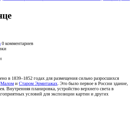
нце
а
0
комментариев
и
но в 1839–1852 годах для размещения сильно разросшихся
в
Малом
и
Старом Эрмитажах
. Это было первое в России здание,
я. Внутренняя планировка, устройство верхнего света в
агоприятных условий для экспозиции картин и других