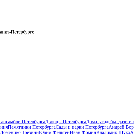
анкт-Петербурге
 ансамбли Петербурга
Дворцы Петербурга
Дома, усадьбы, дачи и
ания
Памятники Петербурга
Сады и парки Петербурга
Андрей Вор
Доменико Трезини
Юрий Фельтен
Иван Фомин
Владимир Щуко
А