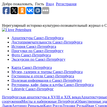
Добро пожаловать,
Гость
Вход
Регистрация
Нерегулярный историко-культурно-познавательный журнал о С
Архитектура Санкт-Петербурга
Достопримечательности Санкт-Петербурга
История Санкт-Петербурга
Прогулки по Санкт-Петербургу
Фото Санкт-Петербурга
Экскурсии по Санкт-Петербургу
Карта Санкт-Петербурга
Музеи, галереи и театры Санкт-Петербурга
Гостиницы и отели Санкт-Петербурга
Полезная информация о Санкт-Петербурге
Рестораны, кафе, бары и клубы Санкт-Петербурга
Lifestyle Санкт-Петербург
Петербургская архитектура в XVIII и XIX веках
Архитектурные
сооружения
Мосты и набережные Петербурга
Общественные зд
Львов
Антонио Ринальди
Карл Росси
Луиджи Руска
Иван Старов