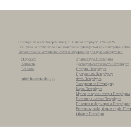
Copyright © www.ilovepetersburg.ru, Санкт-Петербург, 1703-2026.
Все права на опубликованные материалы принадлежат администрации сайта 
Использование материалов сайта и информация для правообладателей.
О проекте
Архитектура Петербурга
Контакты
Достопримечательности Петербурга
Реклама
История Петербурга
Прогулки по Петербургу
info@ilovepetersburg.ru
Фото Петербурга
Экскурсии по Петербургу
Карта Петербурга
Музеи, галереи и театры Петербурга
Гостиницы и отели Петербурга
Полезная информация о Петербурге
Рестораны, кафе, бары и клубы Пете
Lifestyle Петербург