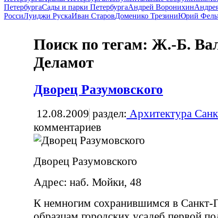
Петербурга
Сады и парки Петербурга
Андрей Воронихин
Андрея
Росси
Луиджи Руска
Иван Старов
Доменико Трезини
Юрий Фель
Поиск по тегам: Ж.-Б. Ва
Деламот
Дворец Разумовского
12.08.2009
раздел:
Архитектура Санк
комментариев
Дворец Разумовского
Адрес: наб. Мойки, 48
К немногим сохранившимся в Санкт-
образцам городских усадеб первой по