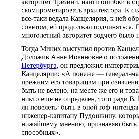
авторитет Трезини, найти ошибки в ст
скомпрометировать архитектора. К сч
все-таки ведала Канцелярия, к ней об
советом, ей продолжал подчиняться. 
многолетний авторитет зодчего было н
Тогда Миних выступил против Канцел
Доложив Анне Иоанновне о положении
Петербурга
, он предложил императри
Канцелярии: «А понеже — генерал-ма
прежним его товарищам при означен
быть не велено, на месте же его и то
никто еще не определен, того ради В. 
ли повелеть: быть в оной гоф-интенд
инженер-капитану Пудошкину, которы
нижайшему мнению, признаваю быть к
способных».