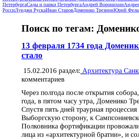
Петербурга
Сады и парки Петербурга
Андрей Воронихин
Андрея
Росси
Луиджи Руска
Иван Старов
Доменико Трезини
Юрий Фель
Поиск по тегам: Доменик
13 февраля 1734 года Доменик
стало
15.02.2016
раздел:
Архитектура Санк
комментариев
Через полгода после открытия собора
года, в пятом часу утра, Доменико Тре
Спустя пять дней траурная процессия
Выборгскую сторону, к Сампсониевск
Полковника фортификации провожали
лица из «архитектурной братии», и со