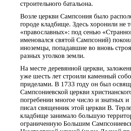
строительного батальона.
Возле церкви Сампсония было распол
городе кладбище. Здесь хоронили не 
«православных»: под сенью «Странно
именовался святой Сампсоний) покои
иноземцы, попадавшие во вновь стро
разных уголков земли.
На месте деревянной церкви, заложенн
уже шесть лет строили каменный собо
приделами. В 1733 году он был освящ
Сампсониевской церкви христианского
погребении многое число и знатных и
писал священник этой церкви B. Терл
кладбище занимало большую террито
ограниченную Большим Сампсониевс