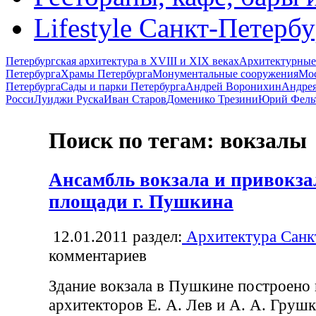
Lifestyle Санкт-Петерб
Петербургская архитектура в XVIII и XIX веках
Архитектурные
Петербурга
Храмы Петербурга
Монументальные сооружения
Мос
Петербурга
Сады и парки Петербурга
Андрей Воронихин
Андрея
Росси
Луиджи Руска
Иван Старов
Доменико Трезини
Юрий Фель
Поиск по тегам: вокзалы
Ансамбль вокзала и привокз
площади г. Пушкина
12.01.2011
раздел:
Архитектура Санк
комментариев
Здание вокзала в Пушкине построено 
архитекторов Е. А. Лев и А. А. Грушк