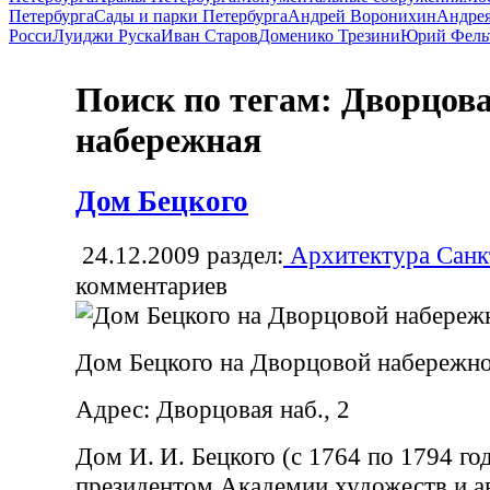
Петербурга
Сады и парки Петербурга
Андрей Воронихин
Андрея
Росси
Луиджи Руска
Иван Старов
Доменико Трезини
Юрий Фель
Поиск по тегам: Дворцов
набережная
Дом Бецкого
24.12.2009
раздел:
Архитектура Санк
комментариев
Дом Бецкого на Дворцовой набережн
Адрес: Дворцовая наб., 2
Дом И. И. Бецкого (с 1764 по 1794 го
президентом Академии художеств и 