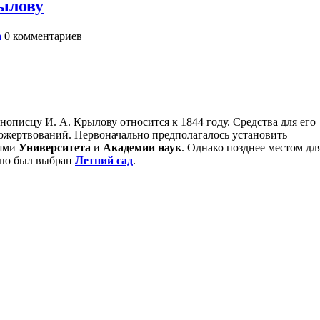
ылову
а
0
комментариев
описцу И. А. Крылову относится к 1844 году. Средства для его
жертвований. Первоначально предполагалось установить
иями
Университета
и
Академии наук
. Однако позднее местом дл
елю был выбран
Летний сад
.