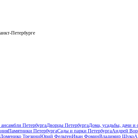
анкт-Петербурге
 ансамбли Петербурга
Дворцы Петербурга
Дома, усадьбы, дачи и
ания
Памятники Петербурга
Сады и парки Петербурга
Андрей Вор
Доменико Трезини
Юрий Фельтен
Иван Фомин
Владимир Щуко
А