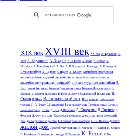
XVIII век
XIX век
XX век
А. Брюллов
А.
А. Захаров
А. Воронихин
Вист
А. И. Гоген
А. Кавос
А. Квасов
А.
А.
Михайлов
А. Михайлов 2-ой
А. Оль
А. П. Брюллов
А. Ринальди
А. Шлютер
Штакеншнейдер
Английская набережная
А. Щедрин
А. Щусев
А. Кракау
ансамбль Александро-Невской лавры
ансамбль площади Искусств
архитектурные ансамбли
ансамбль центральных площадей
Б.
Растрелли
барокко
Большая Дворянская улица
Большая Морская улица
В.
В.
Баженов
В. Беретти
В. Бренна
В. Гесте
В. Демут-Малиновский
В. Свиньин
Васильевский остров
Стасов
В. Шене
вокзалы
Выборгская
Г. А. Боссе
сторона
Г. Маттарнови
Гагаринская улица
Галерная улица
Гатчина
Д. Кваренги
Д. Трезини
Гороховая улица
готика
Д. Буш
Д. Висконти
Д.
дворцы
дома
доходный
Феррари
Д. Фонтана
дачи
Дворцовая набережная
дом
Ж.-Б. Валлен-Деламот
древнерусское зодчество
Е. Соколов
Елагин остров
жилой дом
Золотой треугольник
И. Старов
И. Коробов
И. Лукини
К. Росси
И. Теребенев
Исаакиевская площадь
К. Растрелли
К. Тон