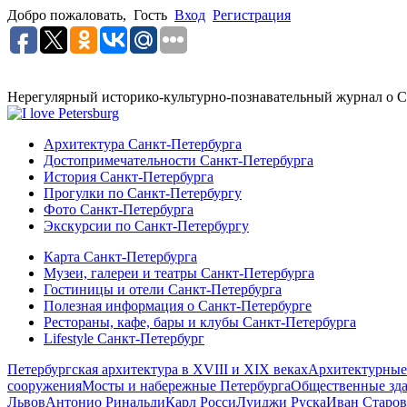
Добро пожаловать,
Гость
Вход
Регистрация
Нерегулярный историко-культурно-познавательный журнал о С
Архитектура Санкт-Петербурга
Достопримечательности Санкт-Петербурга
История Санкт-Петербурга
Прогулки по Санкт-Петербургу
Фото Санкт-Петербурга
Экскурсии по Санкт-Петербургу
Карта Санкт-Петербурга
Музеи, галереи и театры Санкт-Петербурга
Гостиницы и отели Санкт-Петербурга
Полезная информация о Санкт-Петербурге
Рестораны, кафе, бары и клубы Санкт-Петербурга
Lifestyle Санкт-Петербург
Петербургская архитектура в XVIII и XIX веках
Архитектурные
сооружения
Мосты и набережные Петербурга
Общественные зд
Львов
Антонио Ринальди
Карл Росси
Луиджи Руска
Иван Старов