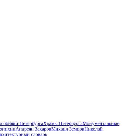
 особняки Петербурга
Храмы Петербурга
Монументальные
онихин
Андреян Захаров
Михаил Земцов
Николай
рхитектурный словарь