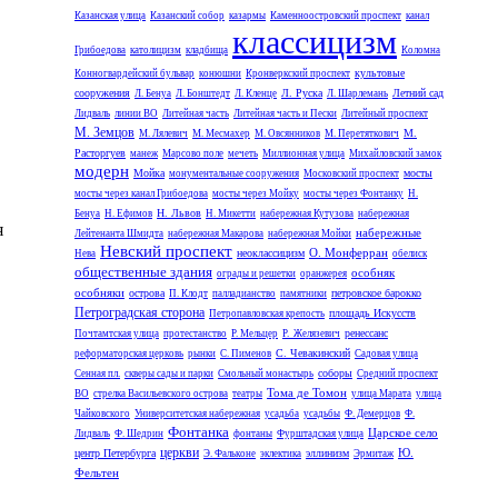
Казанская улица
Казанский собор
казармы
Каменноостровский проспект
канал
классицизм
Грибоедова
католицизм
кладбища
Коломна
культовые
Конногвардейский бульвар
конюшни
Кронверкский проспект
сооружения
Л. Руска
Летний сад
Л. Бенуа
Л. Бонштедт
Л. Кленце
Л. Шарлемань
Лидваль
линии ВО
Литейная часть
Литейная часть и Пески
Литейный проспект
М. Земцов
М.
М. Лялевич
М. Месмахер
М. Овсянников
М. Перетяткович
Расторгуев
манеж
Марсово поле
мечеть
Миллионная улица
Михайловский замок
модерн
Мойка
мосты
монументальные сооружения
Московский проспект
мосты через канал Грибоедова
мосты через Мойку
мосты через Фонтанку
Н.
Н. Львов
Бенуа
Н. Ефимов
Н. Микетти
набережная Кутузова
набережная
я
набережные
Лейтенанта Шмидта
набережная Макарова
набережная Мойки
Невский проспект
О. Монферран
неоклассицизм
Нева
обелиск
общественные здания
особняк
ограды и решетки
оранжерея
особняки
острова
петровское барокко
П. Клодт
палладианство
памятники
Петроградская сторона
площадь Искусств
Петропавловская крепость
ренессанс
Почтамтская улица
протестанство
Р. Мельцер
Р. Желязевич
С. Чевакинский
реформаторская церковь
рынки
С. Пименов
Садовая улица
соборы
Сенная пл.
скверы сады и парки
Смольный монастырь
Средний проспект
Тома де Томон
ВО
стрелка Васильевского острова
театры
улица Марата
улица
Чайковского
Университетская набережная
усадьба
усадьбы
Ф. Демерцов
Ф.
Фонтанка
Царское село
Лидваль
Ф. Шедрин
фонтаны
Фурштадская улица
церкви
Ю.
центр Петербурга
эллинизм
Э. Фальконе
эклектика
Эрмитаж
Фельтен