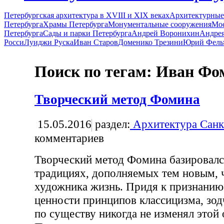
Петербургская архитектура в XVIII и XIX веках
Архитектурные
Петербурга
Храмы Петербурга
Монументальные сооружения
Мос
Петербурга
Сады и парки Петербурга
Андрей Воронихин
Андрея
Росси
Луиджи Руска
Иван Старов
Доменико Трезини
Юрий Фель
Поиск по тегам: Иван Фо
Творческий метод Фомина
15.05.2016
раздел:
Архитектура Санк
комментариев
Творческий метод Фомина базировалс
традициях, дополняемых тем новым, ч
художника жизнь. Придя к признани
ценности принципов классицизма, зод
по существу никогда не изменял этой