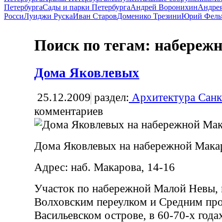
Петербурга
Сады и парки Петербурга
Андрей Воронихин
Андрея
Росси
Луиджи Руска
Иван Старов
Доменико Трезини
Юрий Фель
Поиск по тегам: набереж
Дома Яковлевых
25.12.2009
раздел:
Архитектура Санк
комментариев
Дома Яковлевых на набережной Мака
Адрес: наб. Макарова, 14-16
Участок по набережной Малой Невы,
Волховским переулком и Средним пр
Васильевском острове, в 60-70-х года