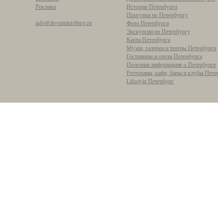
Реклама
История Петербурга
Прогулки по Петербургу
info@ilovepetersburg.ru
Фото Петербурга
Экскурсии по Петербургу
Карта Петербурга
Музеи, галереи и театры Петербурга
Гостиницы и отели Петербурга
Полезная информация о Петербурге
Рестораны, кафе, бары и клубы Пете
Lifestyle Петербург