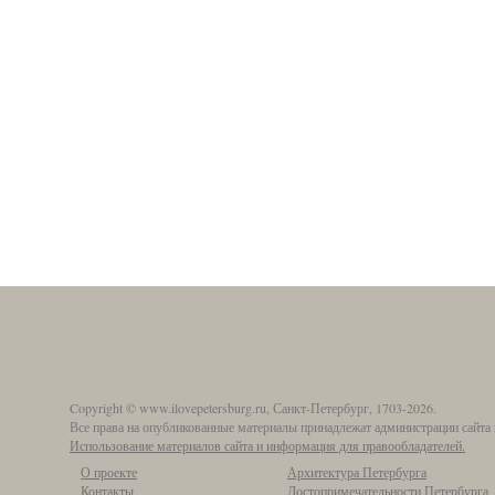
Copyright © www.ilovepetersburg.ru, Санкт-Петербург, 1703-2026.
Все права на опубликованные материалы принадлежат администрации сайта 
Использование материалов сайта и информация для правообладателей.
О проекте
Архитектура Петербурга
Контакты
Достопримечательности Петербурга