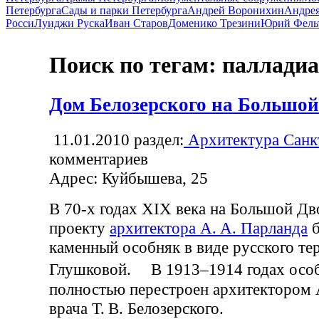
Петербурга
Сады и парки Петербурга
Андрей Воронихин
Андрея
Росси
Луиджи Руска
Иван Старов
Доменико Трезини
Юрий Фель
Поиск по тегам: паллади
Дом Белозерского на Большо
11.01.2010
раздел:
Архитектура Санк
комментариев
Адрес: Куйбышева, 25
В 70-х годах XIX века на Большой Дв
проекту
архитектора А. А. Парланда
б
каменный особняк в виде русского тер
Глушковой. В 1913–1914 годах осо
полностью перестроен архитектором 
врача Т. В. Белозерского.