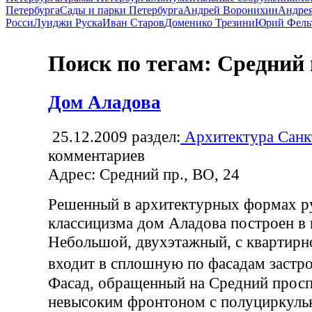
Петербурга
Сады и парки Петербурга
Андрей Воронихин
Андрея
Росси
Луиджи Руска
Иван Старов
Доменико Трезини
Юрий Фель
Поиск по тегам: Средний
Дом Аладова
25.12.2009
раздел:
Архитектура Санк
комментариев
Адрес: Средний пр., ВО, 24
Решенный в архитектурных формах р
классицизма дом Аладова построен в 
Небольшой, двухэтажный, с квартирн
входит в сплошную по фасадам зас
Фасад, обращенный на Средний просп
невысоким фронтоном с полуциркуль