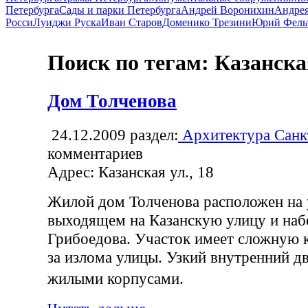
Петербурга
Сады и парки Петербурга
Андрей Воронихин
Андрея
Росси
Луиджи Руска
Иван Старов
Доменико Трезини
Юрий Фель
Поиск по тегам: Казанска
Дом Толченова
24.12.2009
раздел:
Архитектура Санк
комментариев
Адрес: Казанская ул., 18
Жилой дом Толченова расположен на 
выходящем на Казанскую улицу и наб
Грибоедова. Участок имеет сложную 
за излома улицы. Узкий внутренний д
жилыми корпусами.