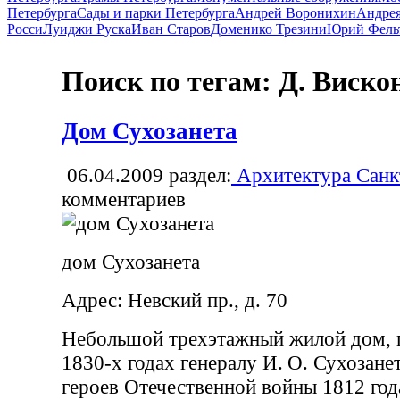
Петербурга
Сады и парки Петербурга
Андрей Воронихин
Андрея
Росси
Луиджи Руска
Иван Старов
Доменико Трезини
Юрий Фель
Поиск по тегам: Д. Виско
Дом Сухозанета
06.04.2009
раздел:
Архитектура Санк
комментариев
дом Сухозанета
Адрес: Невский пр., д. 70
Небольшой трехэтажный жилой дом, 
1830-х годах генералу И. О. Сухозане
героев Отечественной войны 1812 го