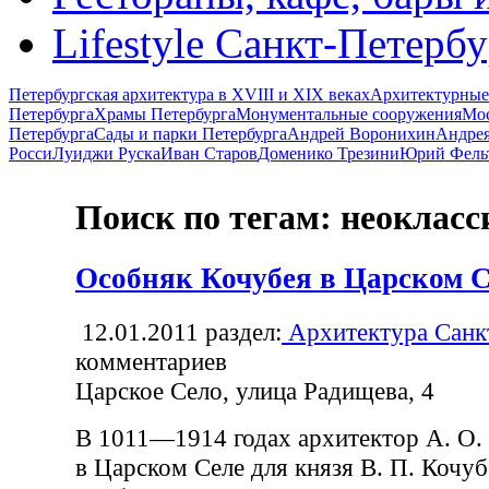
Lifestyle Санкт-Петерб
Петербургская архитектура в XVIII и XIX веках
Архитектурные
Петербурга
Храмы Петербурга
Монументальные сооружения
Мос
Петербурга
Сады и парки Петербурга
Андрей Воронихин
Андрея
Росси
Луиджи Руска
Иван Старов
Доменико Трезини
Юрий Фель
Поиск по тегам: неоклас
Особняк Кочубея в Царском С
12.01.2011
раздел:
Архитектура Санк
комментариев
Царское Село, улица Радищева, 4
В 1011—1914 годах архитектор А. О.
в Царском Селе для князя В. П. Кочуб