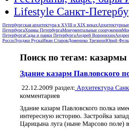
Lifestyle Санкт-Петерб
Петербургская архитектура в XVIII и XIX веках
Архитектурные
Петербурга
Храмы Петербурга
Монументальные сооружения
Мос
Петербурга
Сады и парки Петербурга
Андрей Воронихин
Андрея
Росси
Луиджи Руска
Иван Старов
Доменико Трезини
Юрий Фель
Поиск по тегам: казармы
Здание казарм Павловского п
22.12.2009
раздел:
Архитектура Санк
комментариев
Здание казарм Павловского полка име
интересную историю. Застройка запа
Царицына луга (ныне Марсово поле) 