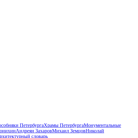
 особняки Петербурга
Храмы Петербурга
Монументальные
онихин
Андреян Захаров
Михаил Земцов
Николай
рхитектурный словарь