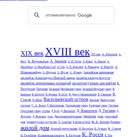
XVIII век
XIX век
XX век
А. Брюллов
А.
А. Захаров
А. Воронихин
Вист
А. И. Гоген
А. Кавос
А. Квасов
А.
А.
Михайлов
А. Михайлов 2-ой
А. Оль
А. П. Брюллов
А. Ринальди
А. Шлютер
Штакеншнейдер
Английская набережная
А. Щедрин
А. Щусев
А. Кракау
ансамбль Александро-Невской лавры
ансамбль площади Искусств
архитектурные ансамбли
ансамбль центральных площадей
Б.
Растрелли
барокко
Большая Дворянская улица
Большая Морская улица
В.
В.
Баженов
В. Беретти
В. Бренна
В. Гесте
В. Демут-Малиновский
В. Свиньин
Васильевский остров
Стасов
В. Шене
вокзалы
Выборгская
Г. А. Боссе
сторона
Г. Маттарнови
Гагаринская улица
Галерная улица
Гатчина
Д. Кваренги
Д. Трезини
Гороховая улица
готика
Д. Буш
Д. Висконти
Д.
дворцы
дома
доходный
Феррари
Д. Фонтана
дачи
Дворцовая набережная
дом
Ж.-Б. Валлен-Деламот
древнерусское зодчество
Е. Соколов
Елагин остров
жилой дом
Золотой треугольник
И. Старов
И. Коробов
И. Лукини
К. Росси
И. Теребенев
Исаакиевская площадь
К. Растрелли
К. Тон