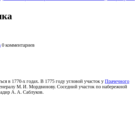
нка
а
0
комментариев
ься в 1770-х годах. В 1775 году угловой участок у
Прачечного
енералу М. И. Мордвинову. Соседний участок по набережной
адир А. А. Саблуков.