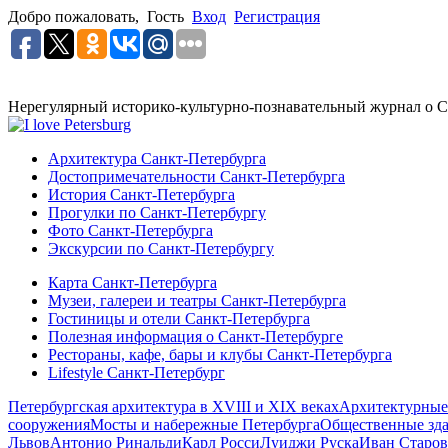
Добро пожаловать,
Гость
Вход
Регистрация
Нерегулярный историко-культурно-познавательный журнал о С
Архитектура Санкт-Петербурга
Достопримечательности Санкт-Петербурга
История Санкт-Петербурга
Прогулки по Санкт-Петербургу
Фото Санкт-Петербурга
Экскурсии по Санкт-Петербургу
Карта Санкт-Петербурга
Музеи, галереи и театры Санкт-Петербурга
Гостиницы и отели Санкт-Петербурга
Полезная информация о Санкт-Петербурге
Рестораны, кафе, бары и клубы Санкт-Петербурга
Lifestyle Санкт-Петербург
Петербургская архитектура в XVIII и XIX веках
Архитектурные
сооружения
Мосты и набережные Петербурга
Общественные зд
Львов
Антонио Ринальди
Карл Росси
Луиджи Руска
Иван Старов