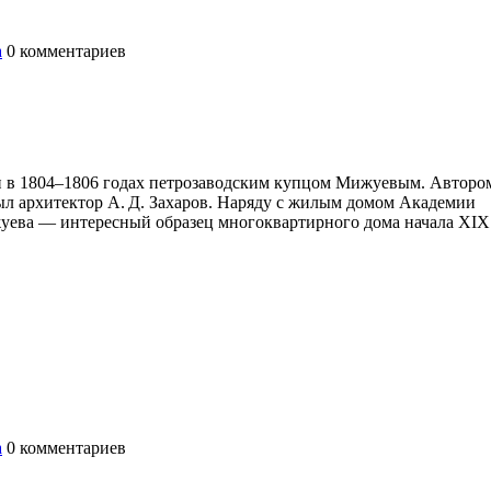
а
0
комментариев
н в 1804–1806 годах петрозаводским купцом Мижуевым. Авторо
был архитектор А. Д. Захаров. Наряду с жилым домом Академии
жуева — интересный образец многоквартирного дома начала XIX
а
0
комментариев