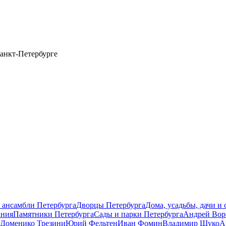
анкт-Петербурге
 ансамбли Петербурга
Дворцы Петербурга
Дома, усадьбы, дачи и
ания
Памятники Петербурга
Сады и парки Петербурга
Андрей Вор
Доменико Трезини
Юрий Фельтен
Иван Фомин
Владимир Щуко
А