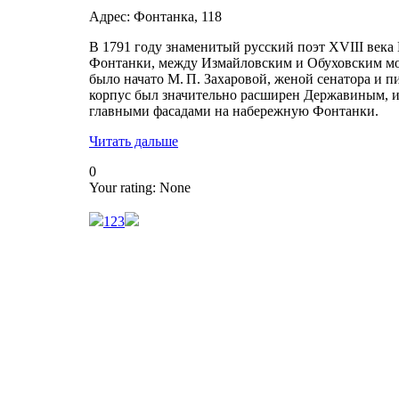
Адрес: Фонтанка, 118
В 1791 году знаменитый русский поэт XVIII века
Фонтанки, между Измайловским и Обуховским мо
было начато М. П. Захаровой, женой сенатора и п
корпус был значительно расширен Державиным, 
главными фасадами на набережную Фонтанки.
Читать дальше
0
Your rating:
None
1
2
3