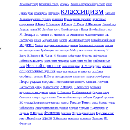
Казанская улица
Казанский собор
казармы
Каменноостровский проспект
канал
классицизм
Грибоедова
католицизм
кладбища
Коломна
культовые
Конногвардейский бульвар
конюшни
Кронверкский проспект
сооружения
Л. Руска
Летний сад
Л. Бенуа
Л. Бонштедт
Л. Кленце
Л. Шарлемань
Лидваль
линии ВО
Литейная часть
Литейная часть и Пески
Литейный проспект
М. Земцов
М.
М. Лялевич
М. Месмахер
М. Овсянников
М. Перетяткович
Расторгуев
манеж
Марсово поле
мечеть
Миллионная улица
Михайловский замок
модерн
Мойка
мосты
монументальные сооружения
Московский проспект
м
мосты через канал Грибоедова
мосты через Мойку
мосты через Фонтанку
Н.
Н. Львов
Бенуа
Н. Ефимов
Н. Микетти
набережная Кутузова
набережная
набережные
Лейтенанта Шмидта
набережная Макарова
набережная Мойки
Невский проспект
О. Монферран
неоклассицизм
Нева
обелиск
общественные здания
особняк
ограды и решетки
оранжерея
особняки
острова
петровское барокко
П. Клодт
палладианство
памятники
Петроградская сторона
площадь Искусств
Петропавловская крепость
ренессанс
Почтамтская улица
протестанство
Р. Мельцер
Р. Желязевич
С. Чевакинский
реформаторская церковь
рынки
С. Пименов
Садовая улица
соборы
Сенная пл.
скверы сады и парки
Смольный монастырь
Средний проспект
Тома де Томон
ВО
стрелка Васильевского острова
театры
улица Марата
улица
Чайковского
Университетская набережная
усадьба
усадьбы
Ф. Демерцов
Ф.
Фонтанка
Царское село
Лидваль
Ф. Шедрин
фонтаны
Фурштадская улица
церкви
Ю.
центр Петербурга
эллинизм
Э. Фальконе
эклектика
Эрмитаж
Фельтен