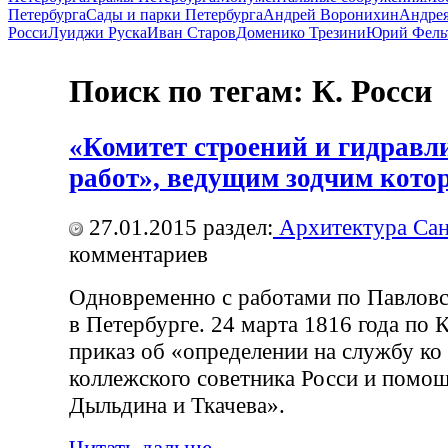
Петербурга
Сады и парки Петербурга
Андрей Воронихин
Андрея
Росси
Луиджи Руска
Иван Старов
Доменико Трезини
Юрий Фель
Поиск по тегам: К. Росси
«Комитет строений и гидравл
работ», ведущим зодчим котор
27.01.2015
раздел:
Архитектура Сан
комментариев
Одновременно с работами по Павловс
в Петербурге. 24 марта 1816 года по 
приказ об «определении на службу ко
коллежского советника Росси и помощ
Дыльдина и Ткачева».
Читать дальше