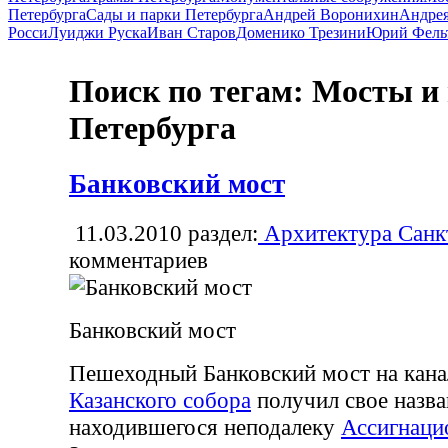
Петербурга
Сады и парки Петербурга
Андрей Воронихин
Андрея
Росси
Луиджи Руска
Иван Старов
Доменико Трезини
Юрий Фель
Поиск по тегам: Мосты и
Петербурга
Банковский мост
11.03.2010
раздел:
Архитектура Санк
комментариев
Банковский мост
Пешеходный Банковский мост на кана
Казанского собора
получил свое назва
находившегося неподалеку
Ассигнаци