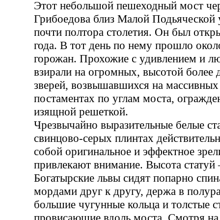
Этот небольшой пешеходный мост чер
Грибоедова близ Малой Подьяческой 
почти полтора столетия. Он был откр
года. В тот день по нему прошло окол
горожан. Прохожие с удивлением и 
взирали на огромных, высотой более 
зверей, возвышавшихся на массивных
постаментах по углам моста, огражде
изящной решеткой.
Чрезвычайно выразительные белые ста
свинцово-серых плинтах действительн
собой оригинальное и эффектное зрел
привлекают внимание. Высота статуй 
Богатырские львы сидят попарно спин
мордами друг к другу, держа в полур
большие чугунные кольца и толстые с
провисающие вдоль моста. Смотря на 