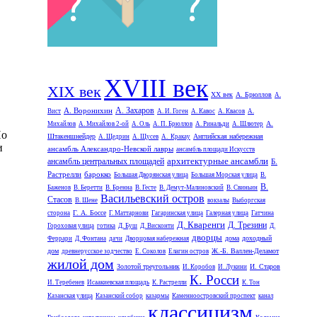
XVIII век
XIX век
XX век
А. Брюллов
А.
А. Захаров
А. Воронихин
Вист
А. И. Гоген
А. Кавос
А. Квасов
А.
А.
Михайлов
А. Михайлов 2-ой
А. Оль
А. П. Брюллов
А. Ринальди
А. Шлютер
По
Штакеншнейдер
Английская набережная
А. Щедрин
А. Щусев
А. Кракау
и
ансамбль Александро-Невской лавры
ансамбль площади Искусств
архитектурные ансамбли
ансамбль центральных площадей
Б.
Растрелли
барокко
Большая Дворянская улица
Большая Морская улица
В.
В.
Баженов
В. Беретти
В. Бренна
В. Гесте
В. Демут-Малиновский
В. Свиньин
Васильевский остров
Стасов
В. Шене
вокзалы
Выборгская
Г. А. Боссе
сторона
Г. Маттарнови
Гагаринская улица
Галерная улица
Гатчина
Д. Кваренги
Д. Трезини
Гороховая улица
готика
Д. Буш
Д. Висконти
Д.
дворцы
дома
доходный
Феррари
Д. Фонтана
дачи
Дворцовая набережная
дом
Ж.-Б. Валлен-Деламот
древнерусское зодчество
Е. Соколов
Елагин остров
жилой дом
Золотой треугольник
И. Старов
И. Коробов
И. Лукини
К. Росси
И. Теребенев
Исаакиевская площадь
К. Растрелли
К. Тон
Казанская улица
Казанский собор
казармы
Каменноостровский проспект
канал
классицизм