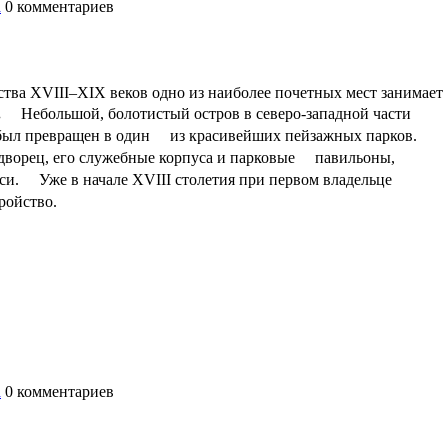
а
0
комментариев
ства XVIII–XIX веков одно из наиболее почетных мест занимает
.
Небольшой, болотистый остров в северо-западной части
был превращен в один из красивейших пейзажных парков.
ворец, его служебные корпуса и парковые павильоны,
си. Уже в начале XVIII столетия при первом владельце
ройство.
а
0
комментариев