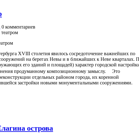
о
а
0
комментариев
еатром
ербурга ХVIII столетия явилось сосредоточение важнейших по
сооружений на берегах Невы и в ближайших к Неве кварталах. 
кружающих его зданий и площадей) характер городской настройк
дчинения продуманному композиционному замыслу. Это
 реконструкции отдельных районом города, их коренной
ившейся застройки новыми монументальными сооружениями.
лагина острова