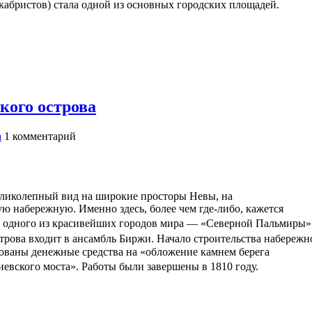
екабристов) стала одной из основных городских площадей.
кого острова
а
1
комментарий
ликолепный вид на широкие просторы Невы, на
ю набережную. Именно здесь, более чем где-либо, кажется
ва одного из красивейших городов мира — «Северной Пальмиры
трова входит в ансамбль Биржи. Начало строительства набережн
гнованы денежные средства на «обложение камнем берега
киевского моста». Работы были завершены в 1810 году.