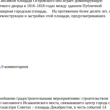
В ансамбле площади Островского оно играет доминирующую
чкого дворца в 1816–1818 годах между зданием Публичной
бширная городская площадь. На протяжении более десяти лет, 
в реконструкции и застройки этой площади, предусматривавших
а
0
комментариев
жнейшими градостроительными мероприятиями: строительством
 наплавного Исаакиевского моста, связывавшего центр города с
ская (при Советах – площадь Декабристов, в честь событий 14