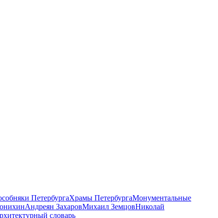
 особняки Петербурга
Храмы Петербурга
Монументальные
онихин
Андреян Захаров
Михаил Земцов
Николай
рхитектурный словарь