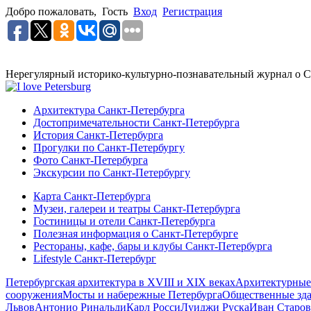
Добро пожаловать,
Гость
Вход
Регистрация
Нерегулярный историко-культурно-познавательный журнал о С
Архитектура Санкт-Петербурга
Достопримечательности Санкт-Петербурга
История Санкт-Петербурга
Прогулки по Санкт-Петербургу
Фото Санкт-Петербурга
Экскурсии по Санкт-Петербургу
Карта Санкт-Петербурга
Музеи, галереи и театры Санкт-Петербурга
Гостиницы и отели Санкт-Петербурга
Полезная информация о Санкт-Петербурге
Рестораны, кафе, бары и клубы Санкт-Петербурга
Lifestyle Санкт-Петербург
Петербургская архитектура в XVIII и XIX веках
Архитектурные
сооружения
Мосты и набережные Петербурга
Общественные зд
Львов
Антонио Ринальди
Карл Росси
Луиджи Руска
Иван Старов