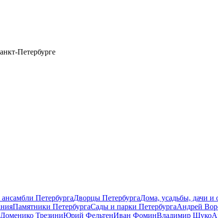
анкт-Петербурге
 ансамбли Петербурга
Дворцы Петербурга
Дома, усадьбы, дачи и
ания
Памятники Петербурга
Сады и парки Петербурга
Андрей Вор
Доменико Трезини
Юрий Фельтен
Иван Фомин
Владимир Щуко
А