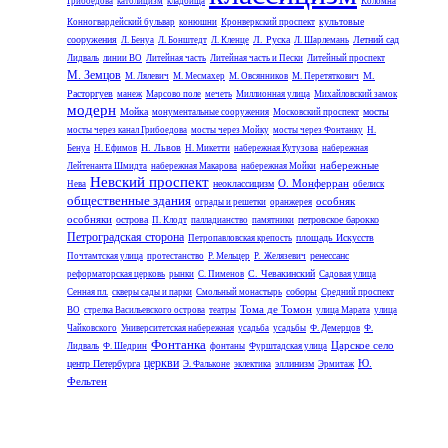
Грибоедова
католицизм
кладбища
Коломна
культовые
Конногвардейский бульвар
конюшни
Кронверкский проспект
сооружения
Л. Руска
Летний сад
Л. Бенуа
Л. Бонштедт
Л. Кленце
Л. Шарлемань
Лидваль
линии ВО
Литейная часть
Литейная часть и Пески
Литейный проспект
М. Земцов
М.
М. Лялевич
М. Месмахер
М. Овсянников
М. Перетяткович
Расторгуев
манеж
Марсово поле
мечеть
Миллионная улица
Михайловский замок
модерн
Мойка
мосты
монументальные сооружения
Московский проспект
мосты через канал Грибоедова
мосты через Мойку
мосты через Фонтанку
Н.
Н. Львов
Бенуа
Н. Ефимов
Н. Микетти
набережная Кутузова
набережная
набережные
Лейтенанта Шмидта
набережная Макарова
набережная Мойки
Невский проспект
О. Монферран
неоклассицизм
Нева
обелиск
общественные здания
особняк
ограды и решетки
оранжерея
особняки
острова
петровское барокко
П. Клодт
палладианство
памятники
Петроградская сторона
площадь Искусств
Петропавловская крепость
ренессанс
Почтамтская улица
протестанство
Р. Мельцер
Р. Желязевич
С. Чевакинский
реформаторская церковь
рынки
С. Пименов
Садовая улица
соборы
Сенная пл.
скверы сады и парки
Смольный монастырь
Средний проспект
Тома де Томон
ВО
стрелка Васильевского острова
театры
улица Марата
улица
Чайковского
Университетская набережная
усадьба
усадьбы
Ф. Демерцов
Ф.
Фонтанка
Царское село
Лидваль
Ф. Шедрин
фонтаны
Фурштадская улица
церкви
Ю.
центр Петербурга
эллинизм
Э. Фальконе
эклектика
Эрмитаж
Фельтен