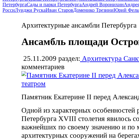
Петербурга
Сады и парки Петербурга
Андрей Воронихин
Андрея
Росси
Луиджи Руска
Иван Старов
Доменико Трезини
Юрий Фель
Архитектурные ансамбли Петербурга
Ансамбль площади Остро
25.11.2009
раздел:
Архитектура Санк
комментариев
Памятник Екатерине II перед Алекса
Одной из характерных особенностей 
Петербурга ХVIII столетия явилось с
важнейших по своему значению и по
архитектурных сооружений на берега