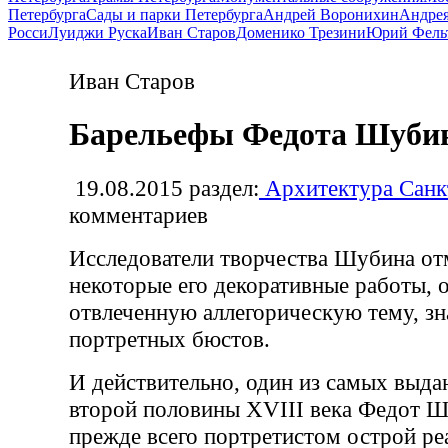
Петербурга
Сады и парки Петербурга
Андрей Воронихин
Андрея
Росси
Луиджи Руска
Иван Старов
Доменико Трезини
Юрий Фель
Иван Старов
Барельефы Федота Шуби
19.08.2015
раздел:
Архитектура Санк
комментариев
Исследователи творчества Шубина от
некоторые его декоративные работы, 
отвлеченную аллегорическую тему, зн
портретных бюстов.
И действительно, один из самых выд
второй половины XVIII века Федот Ш
прежде всего портретистом острой ре