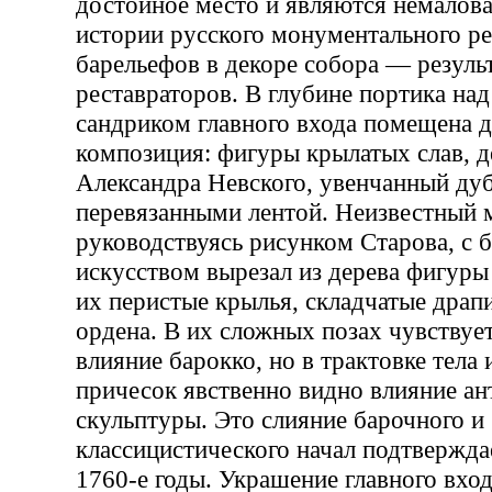
достойное место и являются немалов
истории русского монументального ре
барельефов в декоре собора — результ
реставраторов. В глубине портика на
сандриком главного входа помещена д
композиция: фигуры крылатых слав, 
Александра Невского, увенчанный ду
перевязанными лентой. Неизвестный 
руководствуясь рисунком Старова, с
искусством вырезал из дерева фигуры
их перистые крылья, складчатые драп
ордена. В их сложных позах чувствуе
влияние барокко, но в трактовке тела 
причесок явственно видно влияние а
скульптуры. Это слияние барочного и
классицистического начал подтвержд
1760-е годы. Украшение главного вхо