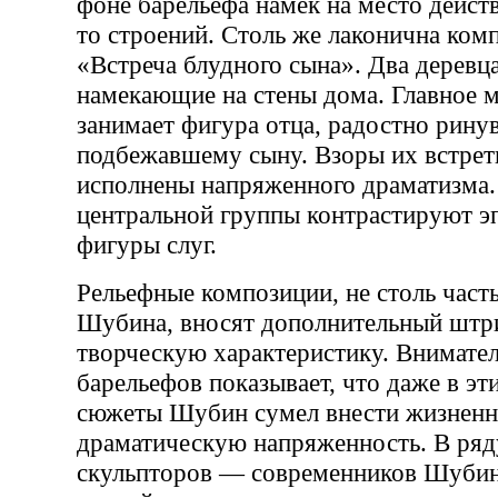
фоне барельефа намек на место дейст
то строений. Столь же лаконична ком
«Встреча блудного сына». Два деревца
намекающие на стены дома. Главное 
занимает фигура отца, радостно рину
подбежавшему сыну. Взоры их встрет
исполнены напряженного драматизма.
центральной группы контрастируют э
фигуры слуг.
Рельефные композиции, не столь част
Шубина, вносят дополнительный штри
творческую характеристику. Внимате
барельефов показывает, что даже в эт
сюжеты Шубин сумел внести жизненн
драматическую напряженность. В ряд
скульпторов — современников Шубин