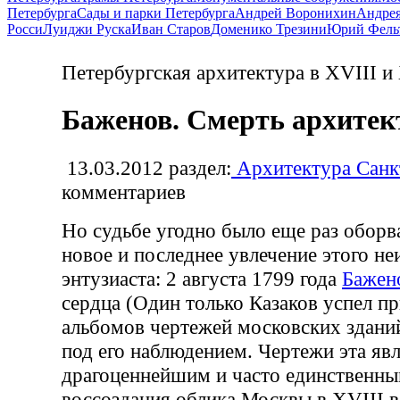
Петербурга
Сады и парки Петербурга
Андрей Воронихин
Андрея
Росси
Луиджи Руска
Иван Старов
Доменико Трезини
Юрий Фель
Петербургская архитектура в XVIII и
Баженов. Смерть архитек
13.03.2012
раздел:
Архитектура Санк
комментариев
Но судьбе угодно было еще раз оборва
новое и последнее увлечение этого н
энтузиаста: 2 августа 1799 года
Бажен
сердца (Один только Казаков успел пр
альбомов чертежей московских зданий
под его наблюдением. Чертежи эта яв
драгоценнейшим и часто единственны
воссоздания облика Москвы в XVIII ве