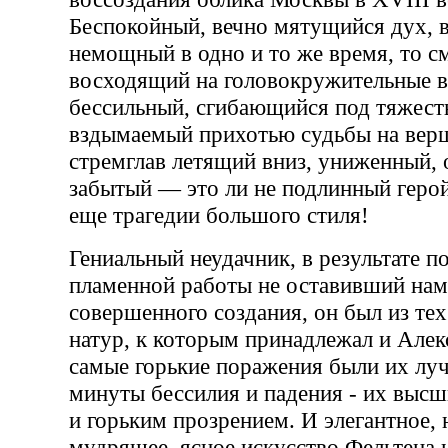
Беспокойный, вечно мятущийся дух, 
немощный в одно и то же время, то с
восходящий на головокружительные в
бессильный, сгибающийся под тяжест
вздымаемый прихотью судьбы на верш
стремглав летящий вниз, униженный,
забытый — это ли не подлинный геро
еще трагедии большого стиля!
Гениальный неудачник, в результате п
пламенной работы не оставивший нам
совершенного создания, он был из те
натур, к которым принадлежал и Алек
самые горькие поражения были их лу
минуты бессилия и падения - их выс
и горьким прозрением. И элегантное, 
мудрящее, ясное искусство Фельтена н