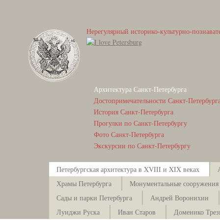
Нерегулярный историко-культурно-познават
Архитектура Санкт-Петербурга
Достопримечательности Санкт-Петербург
История Санкт-Петербурга
Прогулки по Санкт-Петербургу
Фото Санкт-Петербурга
Экскурсии по Санкт-Петербургу
Петербургская архитектура в XVIII и XIX веках
Храмы Петербурга
Монументальные сооружения
Сады и парки Петербурга
Андрей Воронихин
Луиджи Руска
Иван Старов
Доменико Тре