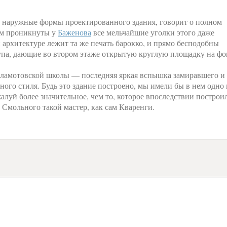
же наружные формы проектированного здания, говорит о полном
ом проникнуты у
Баженова
все мельчайшие уголки этого даже
 архитектуре лежит та же печать барокко, и прямо бесподобны
тупа, дающие во втором этаже открытую круглую площадку на фо
 деламотовской школы — последняя яркая вспышка замиравшего и
ного стиля. Будь это здание построено, мы имели бы в нем одно 
алуй более значительное, чем то, которое впоследствии построи
 Смольного такой мастер, как сам Кваренги.