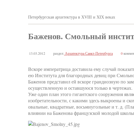
Петербургская архитектура в XVIII и XIX веках
Баженов. Смольный инсти
13.03.2012
раздел:
Архитектура Санкт-Петербурга
0
коммен
Вскоре императрица доставила ему случай показать
ею Института для благородных девиц при Смольно
Баженов представил ей вскоре грандиозную по за
осуществленную и оставшуюся только в чертежах.
Уже один план этого гигантского сооружения явл
изобретательности, с какими здесь выкроены и с
овальные, квадратные, восьмиугольные и т. д. (Пл
влиянии на Баженова французской молодой школы