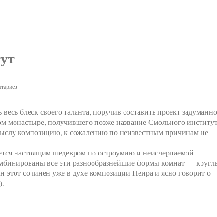
тут
тариев
 весь блеск своего таланта, поручив составить проект задуманн
м монастыре, получившего позже название Смольного институт
мыслу композицию, к сожалению по неизвестным причинам не
яется настоящим шедевром по остроумию и неисчерпаемой
комбинированы все эти разнообразнейшие формы комнат — кругл
ан этот сочинен уже в духе композиций Пейра и ясно говорит о
).