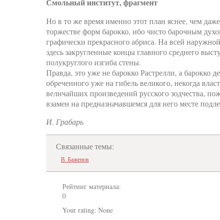
Смольный институт, фрагмент
Но в то же время именно этот план яснее, чем да
торжестве форм барокко, ибо чисто барочным дух
графически прекрасного абриса. На всей наружной
здесь закругленные концы главного среднего выс
полукруглого изгиба стены.
Правда, это уже не барокко Растрелли, а барокко
обреченного уже на гибель великого, некогда власт
величайших произведений русского зодчества, пож
взамен на предназначавшемся для него месте подле
И. Грабарь
Связанные темы:
В. Баженов
Рейтинг материала:
0
Your rating:
None