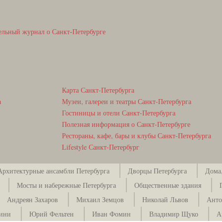
ельный журнал о Санкт-Петербурге
Карта Санкт-Петербурга
а
Музеи, галереи и театры Санкт-Петербурга
Гостиницы и отели Санкт-Петербурга
Полезная информация о Санкт-Петербурге
Рестораны, кафе, бары и клубы Санкт-Петербурга
Lifestyle Санкт-Петербург
Архитектурные ансамбли Петербурга
Дворцы Петербурга
Дома,
Мосты и набережные Петербурга
Общественные здания
Андреян Захаров
Михаил Земцов
Николай Львов
Анто
зини
Юрий Фельтен
Иван Фомин
Владимир Щуко
А