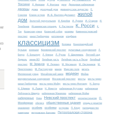
Трезини
Д. Феррари
Д. Фонтана
дачи
Дворцовая набережная
дворцы
дома
доходный дом
древнерусское зодчество
Е.
жилой
Ж.-Б. Валлен-Деламот
Соколов
Елагин остров
дом
Золотой треугольник
И. Старов
И. Коробов
И. Лукини
И.
К. Росси
не
Теребенев
Исаакиевская площадь
К. Растрелли
К.
Тон
Казанская улица
Казанский собор
казармы
Каменноостровский
проспект
канал Грибоедова
католицизм
кладбища
классицизм
из
Коломна
Конногвардейский
л
культовые сооружения
бульвар
конюшни
Кронверкский проспект
Л.
Л. Руска
Летний сад
Бенуа
Л. Бонштедт
Л. Кленце
Л. Шарлемань
Лидваль
линии ВО
Литейная часть
Литейная часть и Пески
Литейный
М. Земцов
проспект
М. Лялевич
М. Месмахер
М. Овсянников
М.
М. Расторгуев
Перетяткович
манеж
Марсово поле
мечеть
модерн
Мойка
Миллионная улица
Михайловский замок
мосты
монументальные сооружения
Московский проспект
мосты через
канал Грибоедова
мосты через Мойку
мосты через Фонтанку
Н. Бенуа
Н. Львов
Н. Ефимов
Н. Микетти
набережная Кутузова
набережная
Лейтенанта Шмидта
набережная Макарова
набережная Мойки
Невский проспект
набережные
О.
неоклассицизм
Нева
общественные здания
Монферран
обелиск
ограды и решетки
особняк
особняки
острова
оранжерея
П. Клодт
палладианство
Петроградская сторона
петровское барокко
памятники