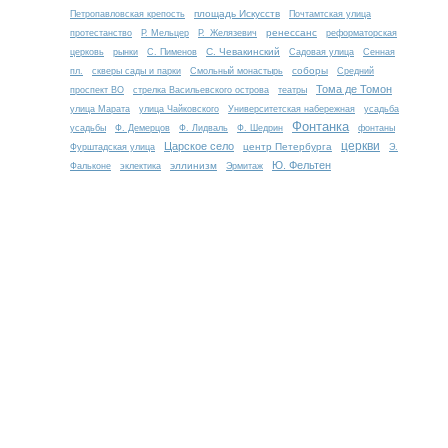
площадь Искусств
Петропавловская крепость
Почтамтская улица
ренессанс
протестанство
Р. Мельцер
Р. Желязевич
реформаторская
С. Чевакинский
церковь
рынки
С. Пименов
Садовая улица
Сенная
соборы
пл.
скверы сады и парки
Смольный монастырь
Средний
Тома де Томон
проспект ВО
стрелка Васильевского острова
театры
улица Марата
улица Чайковского
Университетская набережная
усадьба
Фонтанка
усадьбы
Ф. Демерцов
Ф. Лидваль
Ф. Шедрин
фонтаны
церкви
Царское село
центр Петербурга
Фурштадская улица
Э.
Ю. Фельтен
эллинизм
Фальконе
эклектика
Эрмитаж