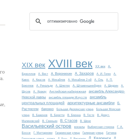
XVIII век
XIX век
XX век
А.
ого
А. Захаров
А. Воронихин
Брюллов
А. Вист
А. И. Гоген
А.
а.
Кавос
А. Квасов
А. Михайлов
А. Михайлов 2-ой
А. Оль
А. П.
А. Штакеншнейдер
Брюллов
А. Ринальди
А. Шлютер
А. Щедрин
А.
ансамбль Александро-
Английская набережная
Щусев
А. Кракау
ансамбль
Невской лавры
ансамбль площади Искусств
архитектурные ансамбли
ые,
центральных площадей
Б.
Растрелли
барокко
Большая Дворянская улица
Большая Морская
улица
В. Баженов
В. Беретти
В. Бренна
В. Гесте
В. Демут-
В. Стасов
Малиновский
В. Свиньин
В. Шене
Васильевский остров
Г. А.
вокзалы
Выборгская сторона
Боссе
Г. Маттарнови
Гагаринская улица
Галерная улица
Гатчина
Д. Кваренги
Д.
Гороховая улица
готика
Д. Буш
Д. Висконти