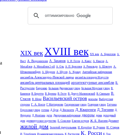
XVIII век
XIX век
XX век
А. Брюллов
А.
А. Захаров
А. Воронихин
Вист
А. И. Гоген
А. Кавос
А. Квасов
А.
а
А.
Михайлов
А. Михайлов 2-ой
А. Оль
А. П. Брюллов
А. Ринальди
А. Шлютер
Штакеншнейдер
Английская набережная
А. Щедрин
А. Щусев
А. Кракау
ансамбль Александро-Невской лавры
ансамбль площади Искусств
архитектурные ансамбли
ансамбль центральных площадей
Б.
Растрелли
барокко
Большая Дворянская улица
Большая Морская улица
В.
В.
Баженов
В. Беретти
В. Бренна
В. Гесте
В. Демут-Малиновский
В. Свиньин
Васильевский остров
Стасов
В. Шене
вокзалы
Выборгская
Г. А. Боссе
сторона
Г. Маттарнови
Гагаринская улица
Галерная улица
Гатчина
Д. Кваренги
Д. Трезини
Гороховая улица
готика
Д. Буш
Д. Висконти
Д.
дворцы
дома
доходный
Феррари
Д. Фонтана
дачи
Дворцовая набережная
дом
Ж.-Б. Валлен-Деламот
древнерусское зодчество
Е. Соколов
Елагин остров
жилой дом
Золотой треугольник
И. Старов
И. Коробов
И. Лукини
я
К. Росси
И. Теребенев
Исаакиевская площадь
К. Растрелли
К. Тон