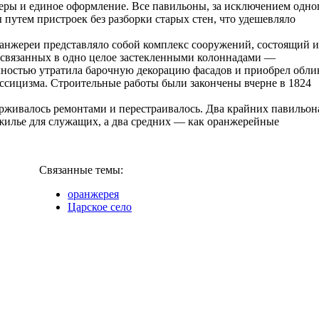
еры и единое оформление. Все павильоны, за исключением одно
путем пристроек без разборки старых стен, что удешевляло
ранжереи представляло собой комплекс сооружений, состоящий и
 связанных в одно целое застекленными колоннадами —
лностью утратила барочную декорацию фасадов и приобрел обли
ссицизма. Строительные работы были закончены вчерне в 1824
рживалось ремонтами и перестраивалось. Два крайних павильон
жилье для служащих, а два средних — как оранжерейные
Связанные темы:
оранжерея
Царское село