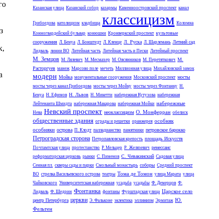
го
Казанская улица
Казанский собор
казармы
Каменноостровский проспект
канал
классицизм
Грибоедова
католицизм
кладбища
Коломна
з
культовые
Конногвардейский бульвар
конюшни
Кронверкский проспект
сооружения
Л. Руска
Летний сад
Л. Бенуа
Л. Бонштедт
Л. Кленце
Л. Шарлемань
к,
Лидваль
линии ВО
Литейная часть
Литейная часть и Пески
Литейный проспект
М. Земцов
М.
М. Лялевич
М. Месмахер
М. Овсянников
М. Перетяткович
Расторгуев
манеж
Марсово поле
мечеть
Миллионная улица
Михайловский замок
а
модерн
Мойка
мосты
монументальные сооружения
Московский проспект
мосты через канал Грибоедова
мосты через Мойку
мосты через Фонтанку
Н.
Н. Львов
Бенуа
Н. Ефимов
Н. Микетти
набережная Кутузова
набережная
набережные
Лейтенанта Шмидта
набережная Макарова
набережная Мойки
Невский проспект
О. Монферран
неоклассицизм
Нева
обелиск
общественные здания
особняк
ограды и решетки
оранжерея
особняки
острова
петровское барокко
П. Клодт
палладианство
памятники
Петроградская сторона
площадь Искусств
Петропавловская крепость
ренессанс
Почтамтская улица
протестанство
Р. Мельцер
Р. Желязевич
С. Чевакинский
реформаторская церковь
рынки
С. Пименов
Садовая улица
соборы
Сенная пл.
скверы сады и парки
Смольный монастырь
Средний проспект
Тома де Томон
ВО
стрелка Васильевского острова
театры
улица Марата
улица
Чайковского
Университетская набережная
усадьба
усадьбы
Ф. Демерцов
Ф.
Фонтанка
Царское село
Лидваль
Ф. Шедрин
фонтаны
Фурштадская улица
церкви
Ю.
центр Петербурга
эллинизм
Э. Фальконе
эклектика
Эрмитаж
Фельтен