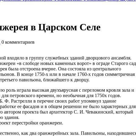
жерея в Царском Селе
а
0
комментариев
ой входило в группу служебных зданий дворцового ансамбля.
нжереи «в слободе новых каменных ворот» в ограде Старого сад
ерея была отстроена вчерне. Она состояла из центрального
ьонов. В конце 1750-х или в начале 1760-х годов симметричная
ретьего павильона, ближайшего к дворцу.
 роль играла высокая двухъярусная с переломом кровля зала и
 для петровского времени, но необычная для 1750х годов.
Б. Ф. Растрелли в перечне своих работ упомянул здание
работке ее фасадов и в общем решении не было характерных для
то автором проекта был архитектор С. И. Чевакинский, который
ю здания.
проект перестройки оранжереи.
ественно, как два оранжерейных зала. Павильоны, находившиес