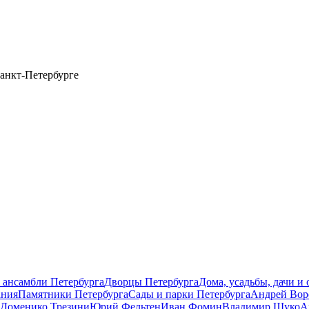
анкт-Петербурге
 ансамбли Петербурга
Дворцы Петербурга
Дома, усадьбы, дачи и
ания
Памятники Петербурга
Сады и парки Петербурга
Андрей Вор
Доменико Трезини
Юрий Фельтен
Иван Фомин
Владимир Щуко
А