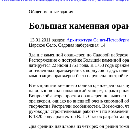
Общественные здания
Большая каменная оран
13.01.2011
раздел:
Архитектура Санкт-Петербург
Царское Село, Садовая набережная, 14
Здание каменной оранжереи по Садовой набережн
Распоряжение о постройке Большой каменной ора
датируется 22 июня 1751 года. К 1753 года оранж
остекленных оранжерейных корпусов и двух павил
композиция оранжереи была нарушена постройке т
В восприятии внешнего облика оранжереи большую
павильонов «на голландский манер», характер пая
Вопрос об авторе проекта оранжереи не выяснен. 
оранжереи, однако во внешней очень скромной об
творчества Растрелли особенностей. Возможно, ч
руководил строительными работами по возведени
В 1820 году архитектор В. П. Стасов разработал 
Два средних павильона из четырех он решил тожд