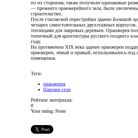
по их сторонам, также получили одинаковые разм
— прежнего оранжерейного зала, были увеличены 
строительство.
После стасовской перестройки здание Большой о
четырех самостоятельных двухэтажных корпусов,
теплицами для лавровых деревьев. Оранжерея по
типичный для архитектуры русского позднего кла
году.
На протяжении XIX века здание оранжереи подде
оранжереи, левый и правый, использовались под 
помещения.
Теги:
оранжерея
Царское село
Рейтинг материала:
0
Your rating:
None