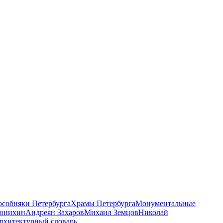
 особняки Петербурга
Храмы Петербурга
Монументальные
онихин
Андреян Захаров
Михаил Земцов
Николай
рхитектурный словарь