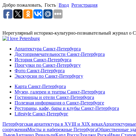
Добро пожаловать,
Гость
Вход
Регистрация
Нерегулярный историко-культурно-познавательный журнал о С
Архитектура Санкт-Петербурга
Достопримечательности Санкт-Петербурга
История Санкт-Петербурга
Прогулки по Санкт-Петербургу
Фото Санкт-Петербурга
Экскурсии по Санкт-Петербургу
Карта Санкт-Петербурга
Музеи, галереи и театры Санкт-Петербурга
Гостиницы и отели Санкт-Петербурга
Полезная информация о Санкт-Петербурге
Рестораны, кафе, бары и клубы Санкт-Петербурга
Lifestyle Санкт-Петербург
Петербургская архитектура в XVIII и XIX веках
Архитектурные
сооружения
Мосты и набережные Петербурга
Общественные зд
Львов
Антонио Ринальди
Карл Росси
Луиджи Руска
Иван Старов