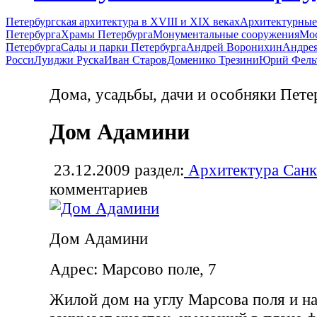
Петербургская архитектура в XVIII и XIX веках
Архитектурные
Петербурга
Храмы Петербурга
Монументальные сооружения
Мос
Петербурга
Сады и парки Петербурга
Андрей Воронихин
Андрея
Росси
Луиджи Руска
Иван Старов
Доменико Трезини
Юрий Фель
Дома, усадьбы, дачи и особняки Пете
Дом Адамини
23.12.2009
раздел:
Архитектура Санк
комментариев
Дом Адамини
Адрес: Марсово поле, 7
Жилой дом на углу Марсова поля и 