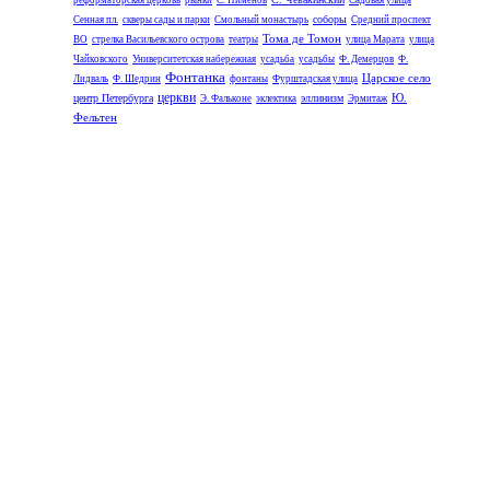
реформаторская церковь
рынки
С. Пименов
Садовая улица
соборы
Сенная пл.
скверы сады и парки
Смольный монастырь
Средний проспект
Тома де Томон
ВО
стрелка Васильевского острова
театры
улица Марата
улица
Чайковского
Университетская набережная
усадьба
усадьбы
Ф. Демерцов
Ф.
Фонтанка
Царское село
Лидваль
Ф. Шедрин
фонтаны
Фурштадская улица
церкви
Ю.
центр Петербурга
эллинизм
Э. Фальконе
эклектика
Эрмитаж
Фельтен