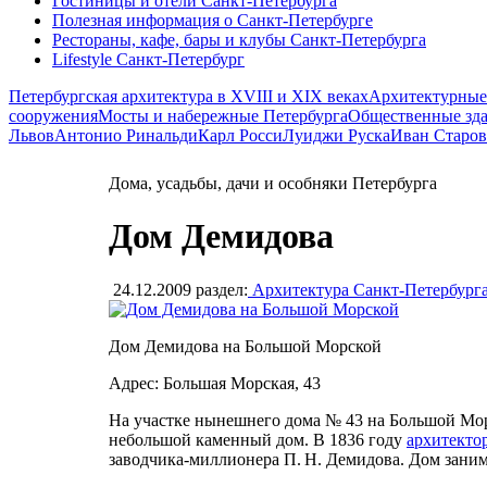
Гостиницы и отели Санкт-Петербурга
Полезная информация о Санкт-Петербурге
Рестораны, кафе, бары и клубы Санкт-Петербурга
Lifestyle Санкт-Петербург
Петербургская архитектура в XVIII и XIX веках
Архитектурные
сооружения
Мосты и набережные Петербурга
Общественные зд
Львов
Антонио Ринальди
Карл Росси
Луиджи Руска
Иван Старов
Дома, усадьбы, дачи и особняки Петербурга
Дом Демидова
24.12.2009
раздел:
Архитектура Санкт-Петербург
Дом Демидова на Большой Морской
Адрес: Большая Морская, 43
На участке нынешнего дома № 43 на Большой Мор
небольшой каменный дом. В 1836 году
архитекто
заводчика-миллионера П. Н. Демидова. Дом занима