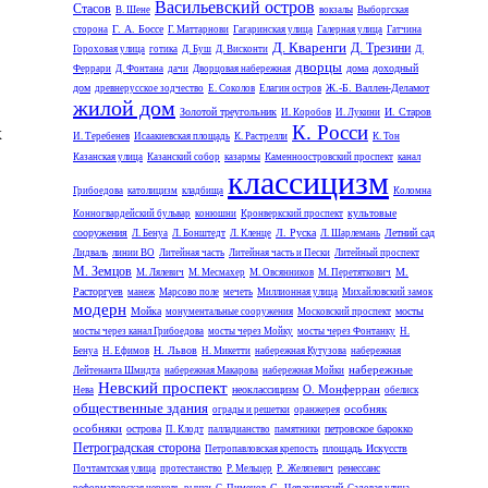
Васильевский остров
Стасов
В. Шене
вокзалы
Выборгская
Г. А. Боссе
сторона
Г. Маттарнови
Гагаринская улица
Галерная улица
Гатчина
Д. Кваренги
Д. Трезини
Гороховая улица
готика
Д. Буш
Д. Висконти
Д.
дворцы
дома
доходный
Феррари
Д. Фонтана
дачи
Дворцовая набережная
дом
Ж.-Б. Валлен-Деламот
древнерусское зодчество
Е. Соколов
Елагин остров
жилой дом
Золотой треугольник
И. Старов
И. Коробов
И. Лукини
К. Росси
х
И. Теребенев
Исаакиевская площадь
К. Растрелли
К. Тон
Казанская улица
Казанский собор
казармы
Каменноостровский проспект
канал
классицизм
Грибоедова
католицизм
кладбища
Коломна
культовые
Конногвардейский бульвар
конюшни
Кронверкский проспект
сооружения
Л. Руска
Летний сад
Л. Бенуа
Л. Бонштедт
Л. Кленце
Л. Шарлемань
Лидваль
линии ВО
Литейная часть
Литейная часть и Пески
Литейный проспект
М. Земцов
М.
М. Лялевич
М. Месмахер
М. Овсянников
М. Перетяткович
Расторгуев
манеж
Марсово поле
мечеть
Миллионная улица
Михайловский замок
модерн
Мойка
мосты
монументальные сооружения
Московский проспект
мосты через канал Грибоедова
мосты через Мойку
мосты через Фонтанку
Н.
Н. Львов
Бенуа
Н. Ефимов
Н. Микетти
набережная Кутузова
набережная
набережные
Лейтенанта Шмидта
набережная Макарова
набережная Мойки
Невский проспект
О. Монферран
неоклассицизм
Нева
обелиск
общественные здания
особняк
ограды и решетки
оранжерея
особняки
острова
петровское барокко
П. Клодт
палладианство
памятники
Петроградская сторона
площадь Искусств
Петропавловская крепость
ренессанс
Почтамтская улица
протестанство
Р. Мельцер
Р. Желязевич
С. Чевакинский