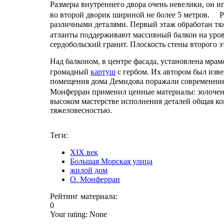
Размеры внутреннего двора очень невелики, он иг
во второй дворик шириной не более 5 метров. Р
различными деталями. Первый этаж обработан т
атланты поддерживают массивный балкон на уро
сердобольский гранит. Плоскость стены второго 
Над балконом, в центре фасада, установлена мра
громадный
картуш
с гербом. Их автором был изв
помещения дома Демидова поражали современников
Монферран применил ценные материалы: золочен
высоком мастерстве исполнения деталей общая ко
тяжеловесностью.
Теги:
XIX век
Большая Морская улица
жилой дом
О. Монферран
Рейтинг материала:
0
Your rating:
None