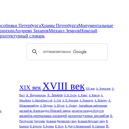
 особняки Петербурга
Храмы Петербурга
Монументальные
онихин
Андреян Захаров
Михаил Земцов
Николай
рхитектурный словарь
XVIII век
XIX век
XX век
А. Брюллов
А.
А. Захаров
А. Воронихин
Вист
А. И. Гоген
А. Кавос
А. Квасов
А.
А.
Михайлов
А. Михайлов 2-ой
А. Оль
А. П. Брюллов
А. Ринальди
А. Шлютер
Штакеншнейдер
Английская набережная
А. Щедрин
А. Щусев
А. Кракау
л
ансамбль Александро-Невской лавры
ансамбль площади Искусств
архитектурные ансамбли
ансамбль центральных площадей
Б.
Растрелли
барокко
Большая Дворянская улица
Большая Морская улица
В.
В.
Баженов
В. Беретти
В. Бренна
В. Гесте
В. Демут-Малиновский
В. Свиньин