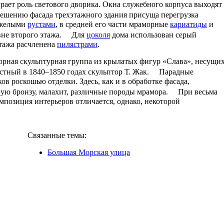
рает роль светового дворика. Окна служебного корпуса выходят
ешению фасада трехэтажного здания присуща перегрузка
яжелыми
рустами
, в средней его части мраморные
кариатиды
и
вне второго этажа. Для
цоколя
дома использован серый
этажа расчленена
пилястрами
.
морная скульптурная группа из крылатых фигур «Слава», несущи
естный в 1840–1850 годах скульптор Т. Жак. Парадные
 роскошью отделки. Здесь, как и в обработке фасада,
ую бронзу, малахит, различные породы мрамора. При весьма
мпозиция интерьеров отличается, однако, некоторой
Связанные темы:
Большая Морская улица