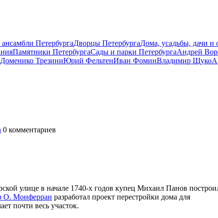
 ансамбли Петербурга
Дворцы Петербурга
Дома, усадьбы, дачи и
ания
Памятники Петербурга
Сады и парки Петербурга
Андрей Вор
Доменико Трезини
Юрий Фельтен
Иван Фомин
Владимир Щуко
А
а
0
комментариев
ской улице в начале 1740-х годов купец Михаил Панов построи
р О. Монферран
разработал проект перестройки дома для
ет почти весь участок.