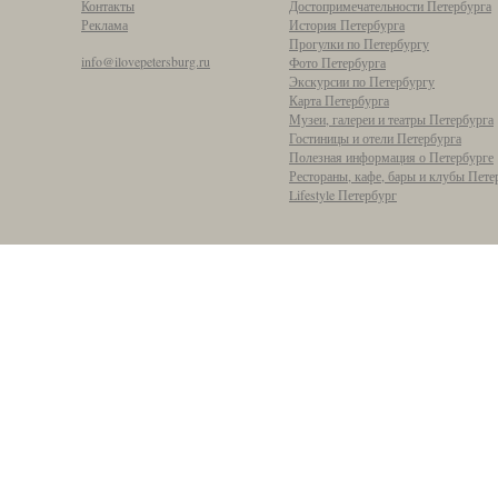
Контакты
Достопримечательности Петербурга
Реклама
История Петербурга
Прогулки по Петербургу
info@ilovepetersburg.ru
Фото Петербурга
Экскурсии по Петербургу
Карта Петербурга
Музеи, галереи и театры Петербурга
Гостиницы и отели Петербурга
Полезная информация о Петербурге
Рестораны, кафе, бары и клубы Пете
Lifestyle Петербург