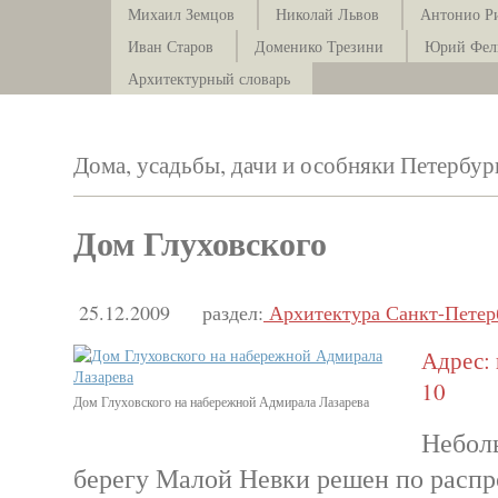
Михаил Земцов
Николай Львов
Антонио Р
Иван Старов
Доменико Трезини
Юрий Фел
Архитектурный словарь
Дома, усадьбы, дачи и особняки Петербур
Дом Глуховского
25.12.2009
раздел:
Архитектура Санкт-Петер
Адрес: 
10
Дом Глуховского на набережной Адмирала Лазарева
Небол
берегу Малой Невки решен по распр