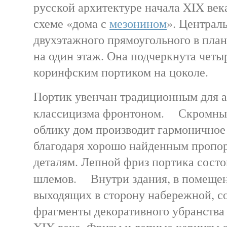
русской архитектуре начала XIX ве
схеме «дома с
мезонином
». Централ
двухэтажного прямоугольного в пла
на один этаж. Она подчеркнута чет
коринфским портиком на цоколе.
Портик увенчан традиционным для 
классицизма фронтоном. Скромны
облику дом производит гармоничное
благодаря хорошо найденным пропо
деталям. Лепной фриз портика состо
шлемов. Внутри здания, в помещен
выходящих в сторону набережной, с
фрагменты декоративного убранства
XIX века. Фризы и лепные карнизы 