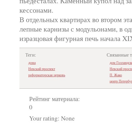
пьедесталах. Каменный купол над з
кессонами.
В отдельных квартирах во втором эт
лепные карнизы с модульонами, в о
изразцовая фигурная печь начала XI
Теги:
Связанные 
дома
дом Голландск
Невский проспект
Невский просп
реформаторская церковь
П. Жако
центр Петербу
Рейтинг материала:
0
Your rating:
None