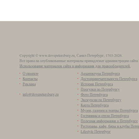
Copyright © www.ilovepetersburg.ru, Санкт-Петербург, 1703-2026.
Все права на опубликованные материалы принадлежат администрации сайта 
Использование материалов сайта и информация для правообладателей.
О проекте
Архитектура Петербурга
Контакты
Достопримечательности Петербурга
Реклама
История Петербурга
Прогулки по Петербургу
info@ilovepetersburg.ru
Фото Петербурга
Экскурсии по Петербургу
Карта Петербурга
Музеи, галереи и театры Петербурга
Гостиницы и отели Петербурга
Полезная информация о Петербурге
Рестораны, кафе, бары и клубы Пете
Lifestyle Петербург