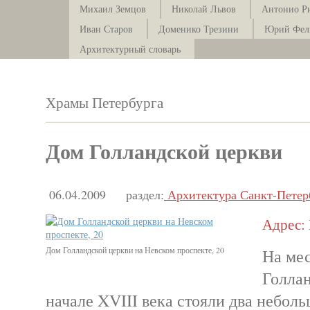
Михаил Земцов
Николай Львов
Антонио Р
Иван Старов
Доменико Трезини
Юрий Фел
Архитектурный словарь
Храмы Петербурга
Дом Голландской церкви
06.04.2009
раздел:
Архитектура Санкт-Петер
Адрес: 
Дом Голландской церкви на Невском проспекте, 20
На мес
Голлан
начале XVIII века стояли два неболь