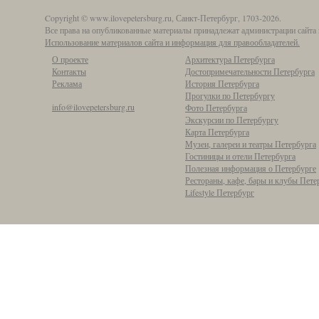
Copyright © www.ilovepetersburg.ru, Санкт-Петербург, 1703-2026.
Все права на опубликованные материалы принадлежат администрации сайта 
Использование материалов сайта и информация для правообладателей.
О проекте
Архитектура Петербурга
Контакты
Достопримечательности Петербурга
Реклама
История Петербурга
Прогулки по Петербургу
info@ilovepetersburg.ru
Фото Петербурга
Экскурсии по Петербургу
Карта Петербурга
Музеи, галереи и театры Петербурга
Гостиницы и отели Петербурга
Полезная информация о Петербурге
Рестораны, кафе, бары и клубы Пете
Lifestyle Петербург