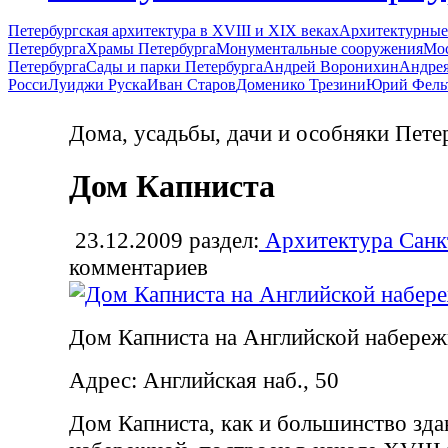
Петербургская архитектура в XVIII и XIX веках
Архитектурные
Петербурга
Храмы Петербурга
Монументальные сооружения
Мос
Петербурга
Сады и парки Петербурга
Андрей Воронихин
Андрея
Росси
Луиджи Руска
Иван Старов
Доменико Трезини
Юрий Фель
Дома, усадьбы, дачи и особняки Пете
Дом Капниста
23.12.2009
раздел:
Архитектура Санк
комментариев
Дом Капниста на Английской набере
Адрес: Английская наб., 50
Дом Капниста, как и большинство зда