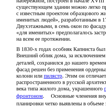
набережной, построен в начале XVIII 
существующем здании можно легко пр
с известным проектом образцового ж
именитых людей», разработанным в 17
Двухэтажными, в семь окон по фасад
«для именитых» предполагалось заст
на всем ее протяжении.
В 1830-х годах особняк Капниста был
Внешний облик дома, за исключением
деталей, сохранился до нашего врем
фасад решен без применения ордерн
колонн или
пилястр
. Этим он отличае
распространенного в русской архитек
века типа жилого дома, украшенного
фронтоном
. Основные членения вну
планировки четко выявлены в объеме