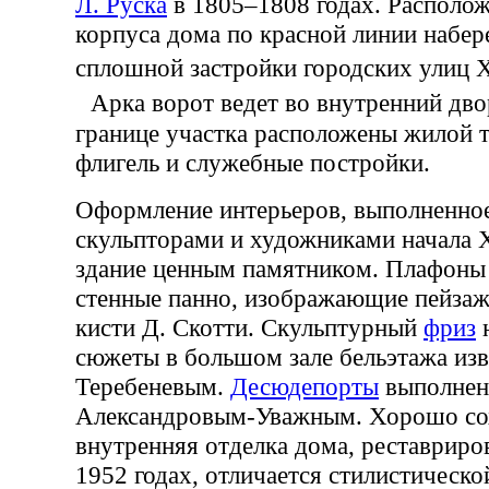
Л. Руска
в 1805–1808 годах. Располож
корпуса дома по красной линии набе
сплошной застройки городских улиц
Арка ворот ведет во внутренний двор
границе участка расположены жилой 
флигель и служебные постройки.
Оформление интерьеров, выполненно
скульпторами и художниками начала X
здание ценным памятником. Плафоны
стенные панно, изображающие пейзаж
кисти Д. Скотти. Скульптурный
фриз
н
сюжеты в большом зале бельэтажа изв
Теребеневым.
Десюдепорты
выполнен
Александровым-Уважным. Хорошо со
внутренняя отделка дома, реставриро
1952 годах, отличается стилистическ