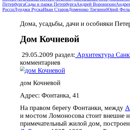
Петербурга
Сады и парки Петербурга
Андрей Воронихин
Андрея
Росси
Луиджи Руска
Иван Старов
Доменико Трезини
Юрий Фель
Дома, усадьбы, дачи и особняки Пете
Дом Кочневой
29.05.2009
раздел:
Архитектура Санк
комментариев
дом Кочневой
Адрес: Фонтанка, 41
На правом берегу Фонтанки, между
А
и мостом Ломоносова стоит внешне н
примечательный жилой дом, построе