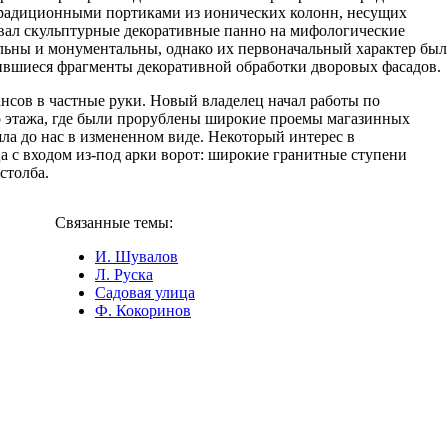
традиционными портиками из ионических колонн, несущих
вал скульптурные декоративные панно на мифологические
льны и монументальны, однако их первоначальный характер был
нившиеся фрагменты декоративной обработки дворовых фасадов.
нсов в частные руки. Новый владелец начал работы по
го этажа, где были прорублены широкие проемы магазинных
а до нас в измененном виде. Некоторый интерес в
 с входом из-под арки ворот: широкие гранитные ступени
столба.
Связанные темы:
И. Шувалов
Л. Руска
Садовая улица
Ф. Кокоринов