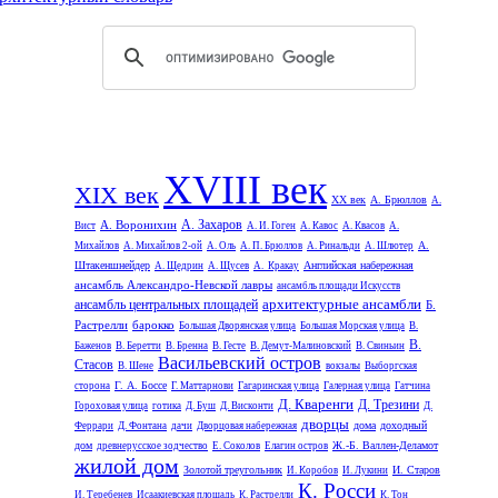
XVIII век
XIX век
XX век
А. Брюллов
А.
А. Захаров
А. Воронихин
Вист
А. И. Гоген
А. Кавос
А. Квасов
А.
А.
Михайлов
А. Михайлов 2-ой
А. Оль
А. П. Брюллов
А. Ринальди
А. Шлютер
Штакеншнейдер
Английская набережная
А. Щедрин
А. Щусев
А. Кракау
ансамбль Александро-Невской лавры
ансамбль площади Искусств
архитектурные ансамбли
ансамбль центральных площадей
Б.
Растрелли
барокко
Большая Дворянская улица
Большая Морская улица
В.
В.
Баженов
В. Беретти
В. Бренна
В. Гесте
В. Демут-Малиновский
В. Свиньин
Васильевский остров
Стасов
В. Шене
вокзалы
Выборгская
Г. А. Боссе
сторона
Г. Маттарнови
Гагаринская улица
Галерная улица
Гатчина
Д. Кваренги
Д. Трезини
Гороховая улица
готика
Д. Буш
Д. Висконти
Д.
дворцы
дома
доходный
Феррари
Д. Фонтана
дачи
Дворцовая набережная
дом
Ж.-Б. Валлен-Деламот
древнерусское зодчество
Е. Соколов
Елагин остров
.
жилой дом
Золотой треугольник
И. Старов
И. Коробов
И. Лукини
К. Росси
И. Теребенев
Исаакиевская площадь
К. Растрелли
К. Тон