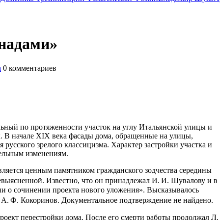
ннадами»
а
0
комментариев
льный по протяженности участок на углу Итальянской улицы и
х. В начале XIX века фасады дома, обращенные на улицы,
 русского зрелого классицизма. Характер застройки участка и
тельным изменениям.
вляется ценным памятником гражданского зодчества середины
выясненной. Известно, что он принадлежал И. И. Шувалову и в
сии о сочинении проекта нового уложения». Высказывалось
ал А. Ф. Кокоринов. Документальное подтверждение не найдено
проект перестройки дома. После его смерти работы продолжал Л.