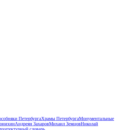
 особняки Петербурга
Храмы Петербурга
Монументальные
онихин
Андреян Захаров
Михаил Земцов
Николай
рхитектурный словарь