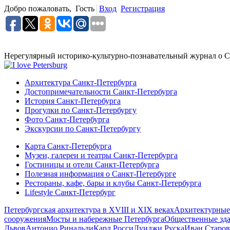
Добро пожаловать,
Гость
Вход
Регистрация
Нерегулярный историко-культурно-познавательный журнал о С
Архитектура Санкт-Петербурга
Достопримечательности Санкт-Петербурга
История Санкт-Петербурга
Прогулки по Санкт-Петербургу
Фото Санкт-Петербурга
Экскурсии по Санкт-Петербургу
Карта Санкт-Петербурга
Музеи, галереи и театры Санкт-Петербурга
Гостиницы и отели Санкт-Петербурга
Полезная информация о Санкт-Петербурге
Рестораны, кафе, бары и клубы Санкт-Петербурга
Lifestyle Санкт-Петербург
Петербургская архитектура в XVIII и XIX веках
Архитектурные
сооружения
Мосты и набережные Петербурга
Общественные зд
Львов
Антонио Ринальди
Карл Росси
Луиджи Руска
Иван Старов