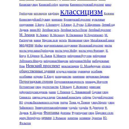
Казанская улица
Казанский собор
казармы
Каменноостровский проспект
канал
классицизм
Грибоедова
католицизм
кладбища
Коломна
культовые
Конногвардейский бульвар
конюшни
Кронверкский проспект
сооружения
Л. Руска
Летний сад
Л. Бенуа
Л. Бонштедт
Л. Кленце
Л. Шарлемань
Лидваль
линии ВО
Литейная часть
Литейная часть и Пески
Литейный проспект
М. Земцов
М.
М. Лялевич
М. Месмахер
М. Овсянников
М. Перетяткович
Расторгуев
манеж
Марсово поле
мечеть
Миллионная улица
Михайловский замок
модерн
Мойка
мосты
монументальные сооружения
Московский проспект
мосты через канал Грибоедова
мосты через Мойку
мосты через Фонтанку
Н.
Н. Львов
Бенуа
Н. Ефимов
Н. Микетти
набережная Кутузова
набережная
набережные
Лейтенанта Шмидта
набережная Макарова
набережная Мойки
Невский проспект
О. Монферран
неоклассицизм
Нева
обелиск
общественные здания
особняк
ограды и решетки
оранжерея
особняки
острова
петровское барокко
П. Клодт
палладианство
памятники
Петроградская сторона
площадь Искусств
Петропавловская крепость
ренессанс
Почтамтская улица
протестанство
Р. Мельцер
Р. Желязевич
С. Чевакинский
реформаторская церковь
рынки
С. Пименов
Садовая улица
соборы
Сенная пл.
скверы сады и парки
Смольный монастырь
Средний проспект
Тома де Томон
ВО
стрелка Васильевского острова
театры
улица Марата
улица
Чайковского
Университетская набережная
усадьба
усадьбы
Ф. Демерцов
Ф.
Фонтанка
Царское село
Лидваль
Ф. Шедрин
фонтаны
Фурштадская улица
церкви
Ю.
центр Петербурга
эллинизм
Э. Фальконе
эклектика
Эрмитаж
Фельтен