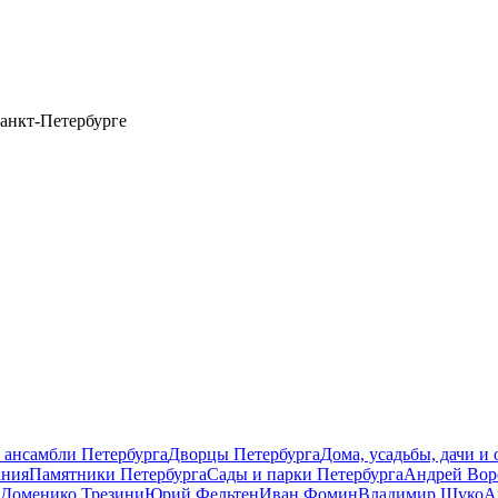
анкт-Петербурге
 ансамбли Петербурга
Дворцы Петербурга
Дома, усадьбы, дачи и
ания
Памятники Петербурга
Сады и парки Петербурга
Андрей Вор
Доменико Трезини
Юрий Фельтен
Иван Фомин
Владимир Щуко
А