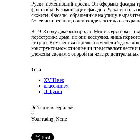
Руска, изменивший проект. Он оформил фасады 
фронтоны. В композиции фасадов Руска использо
сюжеты. Фасады, обращенные на улицу, выразите
более интересным, о чем свидетельствуют сохра
В 1913 году дом был продан Министерством фина
перестройке дома, но они коснулись лишь перво
витрин. Внутренняя отделка помещений дома дошл
конструктивном отношении представляет лестница
уложены сводам с опорой на четыре центральных 
Теги:
XVIII век
классицизм
Л. Руска
Рейтинг материала:
0
Your rating:
None