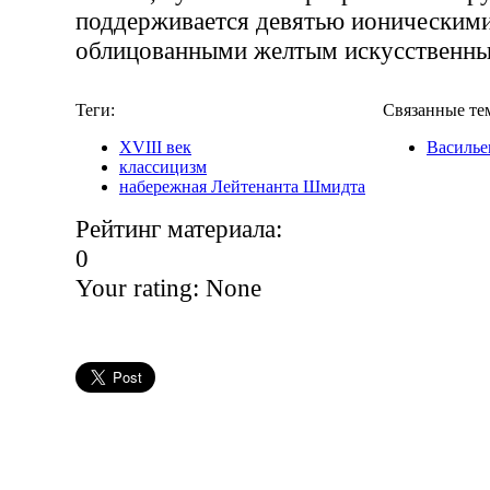
поддерживается девятью ионическими
облицованными желтым искусственн
Теги:
Связанные те
XVIII век
Василье
классицизм
набережная Лейтенанта Шмидта
Рейтинг материала:
0
Your rating:
None