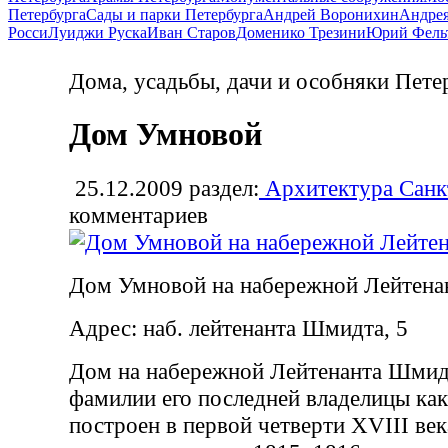
Петербурга
Сады и парки Петербурга
Андрей Воронихин
Андрея
Росси
Луиджи Руска
Иван Старов
Доменико Трезини
Юрий Фель
Дома, усадьбы, дачи и особняки Пете
Дом Умновой
25.12.2009
раздел:
Архитектура Санк
комментариев
Дом Умновой на набережной Лейтен
Адрес: наб. лейтенанта Шмидта, 5
Дом на набережной Лейтенанта Шмидт
фамилии его последней владелицы ка
построен в первой четверти XVIII век