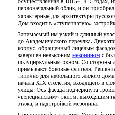
осуществленная в 1815–1816 годах, и
первоначальный облик, и он приобрел
характерные для архитектуры русск
Дом входит в «ступенчатую» застрой
Занимаемый им узкий и длинный учас
до Академического переулка. Двухэт
корпус, обращенный лицевым фасадо
завершен невысоким
мезонином
с бо
полуциркульным окном. Со стороны д
примыкают боковые флигеля. Решение
типично для небольшого жилого дома
начала XIX столетия, входящего в сп
улицы. Ось фасада подчеркнута трой
«венецианским» окном, выходящим на
этажа, и надстройкой мезонина.
Пропорции фасада дома Умновой хор