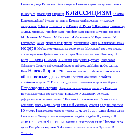
Казанская улица
Казанский собор
казармы
Каменноостровский проспект
канал
классицизм
Грибоедова
католицизм
кладбища
Коломна
культовые
Конногвардейский бульвар
конюшни
Кронверкский проспект
сооружения
Л. Руска
Летний сад
Л. Бенуа
Л. Бонштедт
Л. Кленце
Л. Шарлемань
Лидваль
линии ВО
Литейная часть
Литейная часть и Пески
Литейный проспект
М. Земцов
М.
М. Лялевич
М. Месмахер
М. Овсянников
М. Перетяткович
Расторгуев
манеж
Марсово поле
мечеть
Миллионная улица
Михайловский замок
модерн
Мойка
мосты
монументальные сооружения
Московский проспект
мосты через канал Грибоедова
мосты через Мойку
мосты через Фонтанку
Н.
Н. Львов
Бенуа
Н. Ефимов
Н. Микетти
набережная Кутузова
набережная
набережные
Лейтенанта Шмидта
набережная Макарова
набережная Мойки
Невский проспект
О. Монферран
неоклассицизм
Нева
обелиск
общественные здания
особняк
ограды и решетки
оранжерея
особняки
острова
петровское барокко
П. Клодт
палладианство
памятники
Петроградская сторона
площадь Искусств
Петропавловская крепость
ренессанс
Почтамтская улица
протестанство
Р. Мельцер
Р. Желязевич
С. Чевакинский
реформаторская церковь
рынки
С. Пименов
Садовая улица
соборы
Сенная пл.
скверы сады и парки
Смольный монастырь
Средний проспект
Тома де Томон
ВО
стрелка Васильевского острова
театры
улица Марата
улица
Чайковского
Университетская набережная
усадьба
усадьбы
Ф. Демерцов
Ф.
Фонтанка
Царское село
Лидваль
Ф. Шедрин
фонтаны
Фурштадская улица
церкви
Ю.
центр Петербурга
эллинизм
Э. Фальконе
эклектика
Эрмитаж
Фельтен