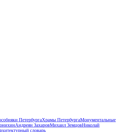
 особняки Петербурга
Храмы Петербурга
Монументальные
онихин
Андреян Захаров
Михаил Земцов
Николай
рхитектурный словарь