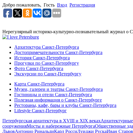
Добро пожаловать,
Гость
Вход
Регистрация
Нерегулярный историко-культурно-познавательный журнал о С
Архитектура Санкт-Петербурга
Достопримечательности Санкт-Петербурга
История Санкт-Петербурга
Прогулки по Санкт-Петербургу
Фото Санкт-Петербурга
Экскурсии по Санкт-Петербургу
Карта Санкт-Петербурга
Музеи, галереи и театры Санкт-Петербурга
Гостиницы и отели Санкт-Петербурга
Полезная информация о Санкт-Петербурге
Рестораны, кафе, бары и клубы Санкт-Петербурга
Lifestyle Санкт-Петербург
Петербургская архитектура в XVIII и XIX веках
Архитектурные
сооружения
Мосты и набережные Петербурга
Общественные зд
Львов
Антонио Ринальди
Карл Росси
Луиджи Руска
Иван Старов