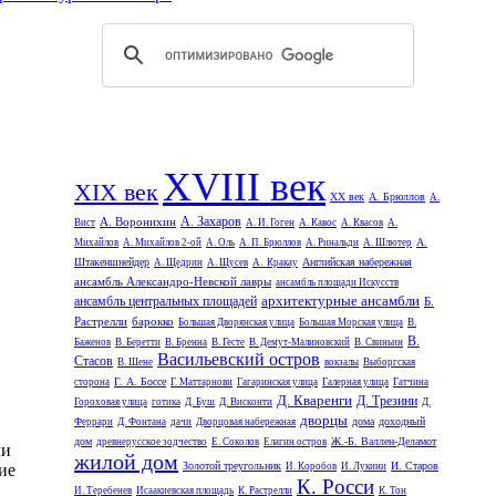
XVIII век
XIX век
XX век
А. Брюллов
А.
А. Захаров
А. Воронихин
Вист
А. И. Гоген
А. Кавос
А. Квасов
А.
А.
Михайлов
А. Михайлов 2-ой
А. Оль
А. П. Брюллов
А. Ринальди
А. Шлютер
Штакеншнейдер
Английская набережная
А. Щедрин
А. Щусев
А. Кракау
ансамбль Александро-Невской лавры
ансамбль площади Искусств
архитектурные ансамбли
ансамбль центральных площадей
Б.
Растрелли
барокко
Большая Дворянская улица
Большая Морская улица
В.
В.
Баженов
В. Беретти
В. Бренна
В. Гесте
В. Демут-Малиновский
В. Свиньин
Васильевский остров
Стасов
В. Шене
вокзалы
Выборгская
Г. А. Боссе
сторона
Г. Маттарнови
Гагаринская улица
Галерная улица
Гатчина
Д. Кваренги
Д. Трезини
Гороховая улица
готика
Д. Буш
Д. Висконти
Д.
дворцы
дома
доходный
Феррари
Д. Фонтана
дачи
Дворцовая набережная
дом
Ж.-Б. Валлен-Деламот
древнерусское зодчество
Е. Соколов
Елагин остров
ми
жилой дом
Золотой треугольник
И. Старов
ие
И. Коробов
И. Лукини
К. Росси
И. Теребенев
Исаакиевская площадь
К. Растрелли
К. Тон