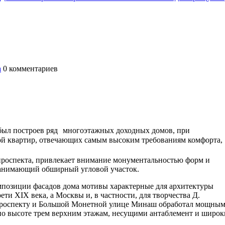
а
0
комментариев
ыл построев ряд многоэтажных доходных домов, при
ой квартир, отвечающих самым высоким требованиям комфорта,
проспекта, привлекает внимание монументальностью форм и
 занимающий обширный угловой участок.
мпозиции фасадов дома мотивы характерные для архитектуры
ети XIX века, а Москвы и, в частности, для творчества Д.
проспекту и Большой Монетной улице Минаш обработал мощны
 по высоте трем верхним этажам, несущими антаблемент и широк