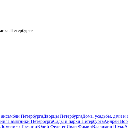
анкт-Петербурге
 ансамбли Петербурга
Дворцы Петербурга
Дома, усадьбы, дачи и
ания
Памятники Петербурга
Сады и парки Петербурга
Андрей Вор
Доменико Трезини
Юрий Фельтен
Иван Фомин
Владимир Щуко
А