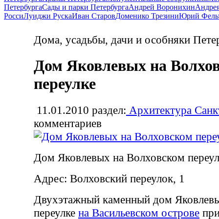
Петербурга
Сады и парки Петербурга
Андрей Воронихин
Андрея
Росси
Луиджи Руска
Иван Старов
Доменико Трезини
Юрий Фель
Дома, усадьбы, дачи и особняки Пете
Дом Яковлевых на Волхо
переулке
11.01.2010
раздел:
Архитектура Санк
комментариев
Дом Яковлевых на Волховском переул
Адрес: Волховский переулок, 1
Двухэтажный каменный дом Яковлевы
переулке
на Васильевском острове
при