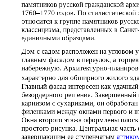
памятников русской гражданской арх
1760–1770 годов. По стилистической 
относится к группе памятников русск
классицизма, представленных в Санкт
единичными образцами.
Дом с садом расположен на угловом у
главным фасадом в переулок, а торце
набережную. Архитектурно-планиров
характерно для обширного жилого з
Главный фасад интересен как удачны
безордерного решения. Завершенный
карнизом с сухариками, он обработа
филенками между окнами первого и в
Окна второго этажа оформлены плос
простого рисунка. Центральная часть
завершающим ее ступенчатым
аттико