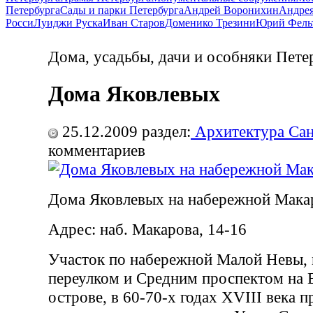
Петербурга
Сады и парки Петербурга
Андрей Воронихин
Андрея
Росси
Луиджи Руска
Иван Старов
Доменико Трезини
Юрий Фель
Дома, усадьбы, дачи и особняки Пете
Дома Яковлевых
25.12.2009
раздел:
Архитектура Сан
комментариев
Дома Яковлевых на набережной Мака
Адрес: наб. Макарова, 14-16
Участок по набережной Малой Невы,
переулком и Средним проспектом на 
острове, в 60-70-х годах XVIII века 