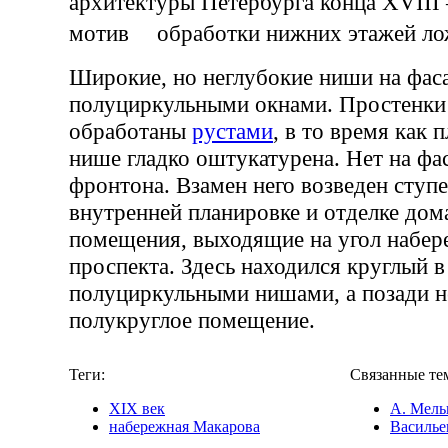
архитектуры Петербурга конца XVIII 
мотив обработки нижних этажей л
Широкие, но неглубокие ниши на фас
полуциркульными окнами. Простенк
обработаны
рустами
, в то время как 
нише гладко оштукатурена. Нет на фас
фронтона. Взамен него возведен сту
внутренней планировке и отделке дом
помещения, выходящие на угол набер
проспекта. Здесь находился круглый в 
полуциркульными нишами, а позади 
полукруглое помещение.
Теги:
Связанные те
XIX век
А. Мель
набережная Макарова
Василье