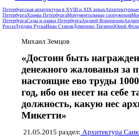
Петербургская архитектура в XVIII и XIX веках
Архитектурные
Петербурга
Храмы Петербурга
Монументальные сооружения
Мос
Петербурга
Сады и парки Петербурга
Андрей Воронихин
Андрея
Росси
Луиджи Руска
Иван Старов
Доменико Трезини
Юрий Фель
Михаил Земцов
«Достоин быть награжден
денежного жалованья за 
настоящие ево труды 1000
год, ибо он несет на себе 
должность, какую нес арх
Микетти»
21.05.2015
раздел:
Архитектура Санк