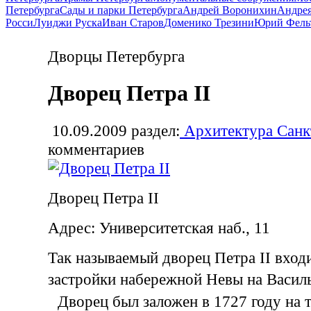
Петербурга
Сады и парки Петербурга
Андрей Воронихин
Андрея
Росси
Луиджи Руска
Иван Старов
Доменико Трезини
Юрий Фель
Дворцы Петербурга
Дворец Петра II
10.09.2009
раздел:
Архитектура Санк
комментариев
Дворец Петра II
Адрес: Университетская наб., 11
Так называемый дворец Петра II вход
застройки набережной Невы на Васил
Дворец был заложен в 1727 году на 