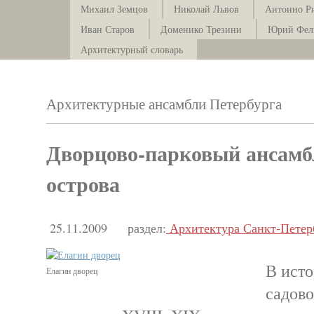
Михаил Земцов
Николай Львов
Антонио Р
Иван Старов
Доменико Трезини
Юрий Фел
Архитектурный словарь
Архитектурные ансамбли Петербурга
Дворцово-парковый ансамб
острова
25.11.2009
раздел:
Архитектура Санкт-Петер
В исто
Елагин дворец
садово