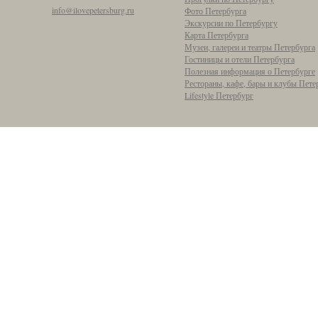
info@ilovepetersburg.ru
Фото Петербурга
Экскурсии по Петербургу
Карта Петербурга
Музеи, галереи и театры Петербурга
Гостиницы и отели Петербурга
Полезная информация о Петербурге
Рестораны, кафе, бары и клубы Пете
Lifestyle Петербург