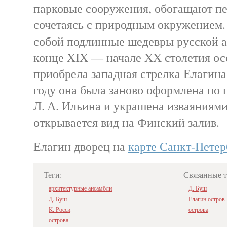
парковые сооружения, обогащают п
сочетаясь с природным окружением.
собой подлинные шедевры русской
конце XIX — начале XX столетия о
приобрела западная стрелка Елагина
году она была заново оформлена по 
Л. А. Ильина и украшена изваяниями
открывается вид на Финский залив.
Елагин дворец на
карте Санкт-Петер
Теги:
Связанные 
архитектурные ансамбли
Д. Буш
Д. Буш
Елагин остров
К. Росси
острова
острова