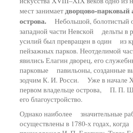
искусства XVIII–XIX веков одно из 
дворцово-парковый 
мест занимает
острова.
Небольшой, болотистый ос
западной части Невской дельты в р
усилий был превращен в один из 
пейзажных парков. Неотделимой ч
явились Елагин дворец, его служебн
парковые павильоны, созданные в
зодчим К. И. Росси. Уже в начале X
первом владельце острова, П. П. Ш
его благоустройство.
Однако наиболее значительные ра
осуществлены в 1780-х годах, когд
принадлежал И. П. Елагину. Тогда 