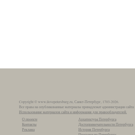
Copyright © www.ilovepetersburg.ru, Санкт-Петербург, 1703-2026.
Все права на опубликованные материалы принадлежат администрации сайта 
Использование материалов сайта и информация для правообладателей.
О проекте
Архитектура Петербурга
Контакты
Достопримечательности Петербурга
Реклама
История Петербурга
Прогулки по Петербургу